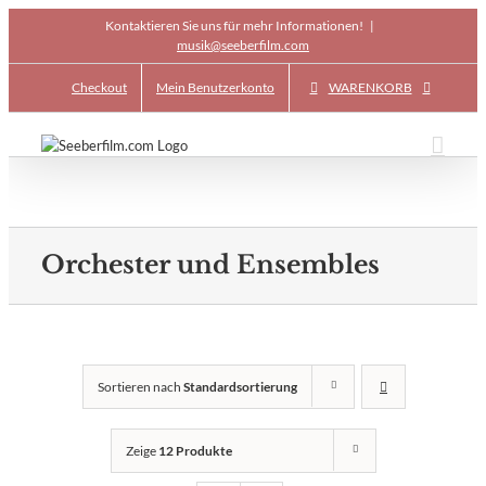
Skip
Kontaktieren Sie uns für mehr Informationen!
|
to
musik@seeberfilm.com
content
Checkout
Mein Benutzerkonto
WARENKORB
Orchester und Ensembles
Sortieren nach
Standardsortierung
Zeige
12 Produkte