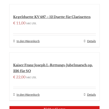
Kegelduette KV 487 – 12 Duette für Clarinetten
€
11,00
inkl. USt.
In den Warenkorb
Details
Kaiser Franz Joseph I.-Rettungs-Jubelmarsch op.
226 für SO
€
22,00
inkl. USt.
In den Warenkorb
Details