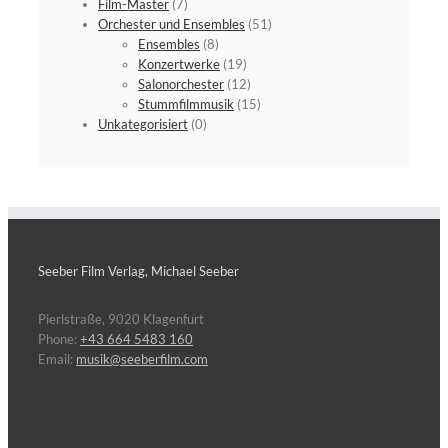
Film-Master
(7)
Orchester und Ensembles
(51)
Ensembles
(8)
Konzertwerke
(19)
Salonorchester
(12)
Stummfilmmusik
(15)
Unkategorisiert
(0)
Seeber Film Verlag, Michael Seeber
Pierlstraße, 9020 Klagenfurt
Phone:
+43 664 5483 160
Email:
musik@seeberfilm.com