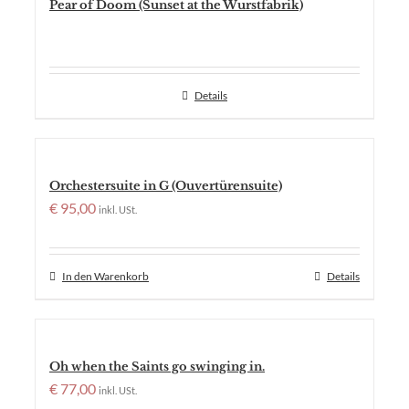
Pear of Doom (Sunset at the Wurstfabrik)
Details
Orchestersuite in G (Ouvertürensuite)
€
95,00
inkl. USt.
In den Warenkorb
Details
Oh when the Saints go swinging in.
€
77,00
inkl. USt.