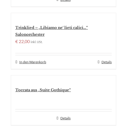
Trinklied – „Libiamo ne‘ lieti calici…“
Salonorchester
€
22,00
inkl. USt.
In den Warenkorb
Details
Toccata aus „Suite Gothique“
Details