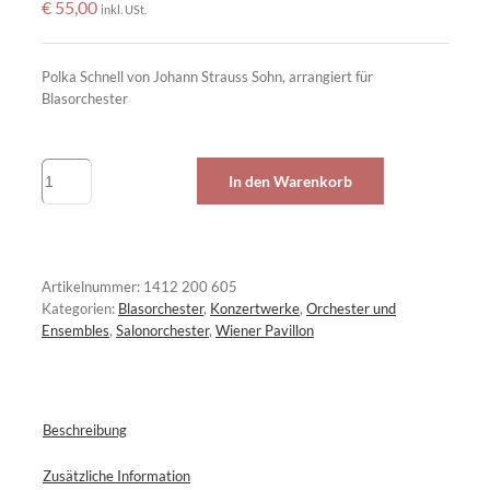
€
55,00
inkl. USt.
Polka Schnell von Johann Strauss Sohn, arrangiert für
Blasorchester
Die
In den Warenkorb
Bajadere
op.
351
Menge
Artikelnummer:
1412 200 605
Kategorien:
Blasorchester
,
Konzertwerke
,
Orchester und
Ensembles
,
Salonorchester
,
Wiener Pavillon
Beschreibung
Zusätzliche Information