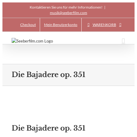
Skip
Kontaktieren Sie uns für mehr Informationen!
|
to
musik@seeberfilm.com
content
Checkout
Mein Benutzerkonto
WARENKORB
Die Bajadere op. 351
Die Bajadere op. 351