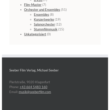
Film-Master
(7)
Orchester und Ensembles
(51)
Ensembles
(8)
Konzertwerke
(19)
Salonorchester
(12)
Stummfilmmusik
(15)
Unkategorisiert
(0)
Seeber Film Verlag, Michael Seeber
Pierlstraße, 9020 Klagenfurt
Phone:
+43 664 5483 160
Email:
musik@seeberfilm.com