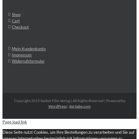
Shop
Cart
Checkout
Mein Kundenkonto
Impressum
Widerrufsformular
Copyright 2015 Seeber Film Verlag | All Rights Reserved | Powered by
WordPress
|
derSabe.com
Page load link
Diese Seite nutzt Cookies, um Ihre Bestellungen zu verarbeiten und Sie auf
unseren Internetseiten bestmöglich mit Informationen versorgen zu