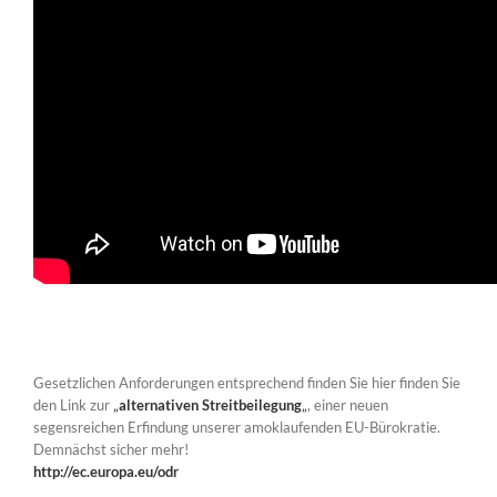
Gesetzlichen Anforderungen entsprechend finden Sie hier finden Sie
den Link zur
„
alternativen Streitbeilegung
„
, einer neuen
segensreichen Erfindung unserer amoklaufenden EU-Bürokratie.
Demnächst sicher mehr!
http://ec.europa.eu/odr