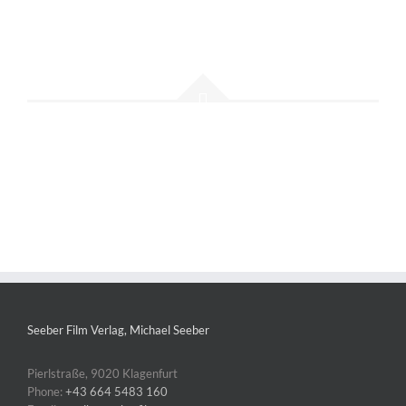
Seeber Film Verlag, Michael Seeber
Pierlstraße, 9020 Klagenfurt
Phone:
+43 664 5483 160