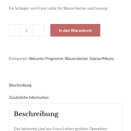
Ein Schlager von Franz Lehár für Blasorchester und Gesang.
In den Warenkorb
Vilja-
Lied
aus
"Die
lustige
Kategorien:
Belcanto-Programm
,
Blasorchester
,
Sopran/Mezzo
Witwe"
Menge
Beschreibung
Zusätzliche Information
Beschreibung
Das bekannte Lied aus Franz Lehárs großem Operetten-