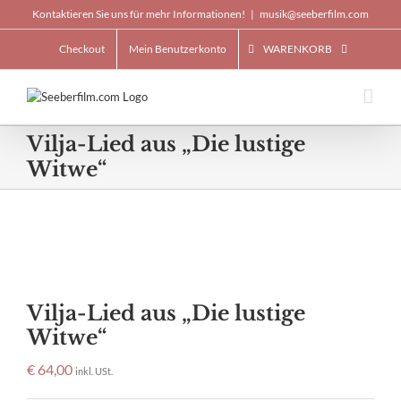
Skip
Kontaktieren Sie uns für mehr Informationen!
|
musik@seeberfilm.com
to
content
Checkout
Mein Benutzerkonto
WARENKORB
Vilja-Lied aus „Die lustige
Witwe“
Vilja-Lied aus „Die lustige
Witwe“
€
64,00
inkl. USt.