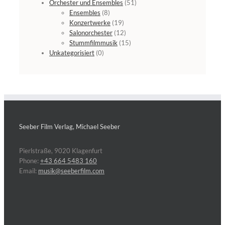
Orchester und Ensembles
(51)
Ensembles
(8)
Konzertwerke
(19)
Salonorchester
(12)
Stummfilmmusik
(15)
Unkategorisiert
(0)
Seeber Film Verlag, Michael Seeber
Pierlstraße, 9020 Klagenfurt
Phone:
+43 664 5483 160
Email:
musik@seeberfilm.com