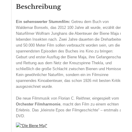
Beschreibung
Ein sehenswerter Stummfilm:
Getreu dem Buch von
Waldemar Bonsels, das 2012 100 Jahre alt wurde, erzählt der
Naturfilmer Wolfram Junghans die Abenteuer der Biene Maja mit
lebenden Insekten nach. Zwei Jahre dauerten die Dreharbeiten
und 50.000 Meter Film sollen verbraucht worden sein, um die
spannendsten Episoden des Buches ins Kino zu bringen:
Geburt und erster Ausflug der Biene Maja, ihre Gefangenschaft
und Rettung aus dem Netz der Kreuzspinne Thekla, und
schließlich die große Schlacht zwischen Bienen und Hornissen.
Kein gewöhnlicher Naturfilm, sondern ein im Filmsinne
spannendes Kinoabenteuer, das schon 1926 mit besten Kritiken
ausgezeichnet wurde.
Die neue Filmmusik von Florian C. Reithner, eingespielt vom
Orchester Filmharmonie
, macht den Film zu einem echten
Erlebnis. Das „kleinste Epos der Filmgeschichte“ – erstmals auf
DVD.