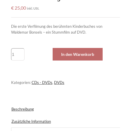
€
25,00
inkl. USt.
Die erste Verfilmung des berühmten Kinderbuches von
Waldemar Bonsels – ein Stummfilm auf DVD.
Die
In den Warenkorb
Biene
Maja
-
DVD
Menge
Kategorien:
CDs - DVDs
,
DVDs
Beschreibung
Zusätzliche Information