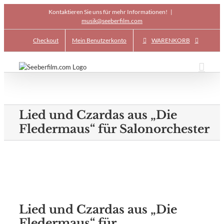
Skip
Kontaktieren Sie uns für mehr Informationen!
|
to
musik@seeberfilm.com
content
Checkout
Mein Benutzerkonto
WARENKORB
Lied und Czardas aus „Die
Fledermaus“ für Salonorchester
Lied und Czardas aus „Die
Fledermaus“ für