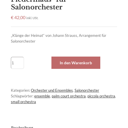
Salonorchester
€
42,00
inkl. USt.
„Klänge der Heimat“ von Johann Strauss, Arrangement für
Salonorchester
Lied
In den Warenkorb
und
Czardas
aus
"Die
Fledermaus"
Kategorien:
Orchester und Ensembles
,
Salonorchester
für
Schlagwörter:
ensemble
,
palm court orchestra
,
piccola orchestra
,
Salonorchester
small orchestra
Menge
Beschreibung