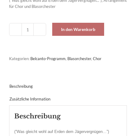
(“Was gleicht wohl auf Erden dem Jägervergnügen…”), Arrangement
für Chor und Blasorchester
In den Warenkorb
“Jägerchor”
aus
"Der
Freischütz"
Menge
Kategorien:
Belcanto-Programm
,
Blasorchester
,
Chor
Beschreibung
Zusätzliche Information
Beschreibung
(“Was gleicht wohl auf Erden dem Jägervergnügen…”)