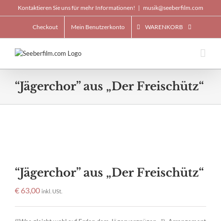
Skip
Kontaktieren Sie uns für mehr Informationen!
|
musik@seeberfilm.com
to
content
Checkout
Mein Benutzerkonto
WARENKORB
“Jägerchor” aus „Der Freischütz“
“Jägerchor” aus „Der Freischütz“
€
63,00
inkl. USt.