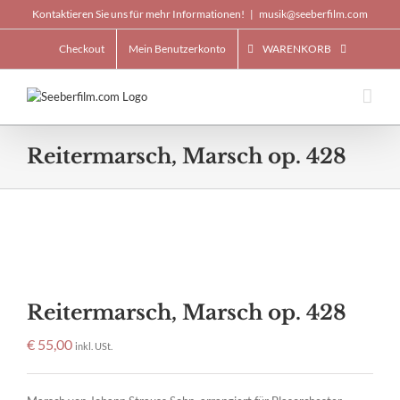
Skip
Kontaktieren Sie uns für mehr Informationen!
|
musik@seeberfilm.com
to
content
Checkout
Mein Benutzerkonto
WARENKORB
Reitermarsch, Marsch op. 428
Reitermarsch, Marsch op. 428
€
55,00
inkl. USt.