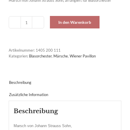
Marsch von Johann Strauss Sohn, arrangiert für Blasorchester
In den Warenkorb
Reitermarsch,
Marsch
op.
428
Menge
Artikelnummer:
1405 200 111
Kategorien:
Blasorchester
,
Märsche
,
Wiener Pavillon
Beschreibung
Zusätzliche Information
Beschreibung
Marsch von Johann Strauss Sohn,