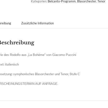
Kategorien:
Belcanto-Programm
,
Blasorchester
,
Tenor
hreibung
Zusätzliche Information
Beschreibung
rie des Rodolfo aus „La Bohème“ von Giacomo Puccini
xt: italienisch
esetzung: symphonisches Blasorchester und Tenor, Stufe C
RSCHEINUNGSTERMIN AUF ANFRAGE.