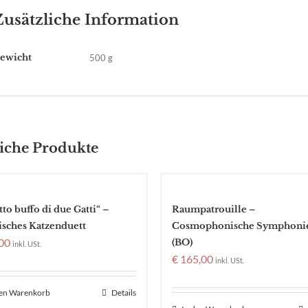
Zusätzliche Information
ewicht
500 g
iche Produkte
to buffo di due Gatti“ –
Raumpatrouille –
sches Katzenduett
Cosmophonische Symphoni
00
(BO)
inkl. USt.
€
165,00
inkl. USt.
den Warenkorb
Details