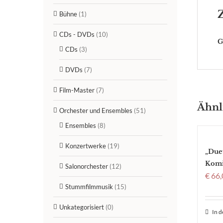
Bühne
(1)
CDs - DVDs
(10)
G
CDs
(3)
DVDs
(7)
Film-Master
(7)
Ähnl
Orchester und Ensembles
(51)
Ensembles
(8)
Konzertwerke
(19)
„Duet
Komi
Salonorchester
(12)
€
66,
Stummfilmmusik
(15)
Unkategorisiert
(0)
In 