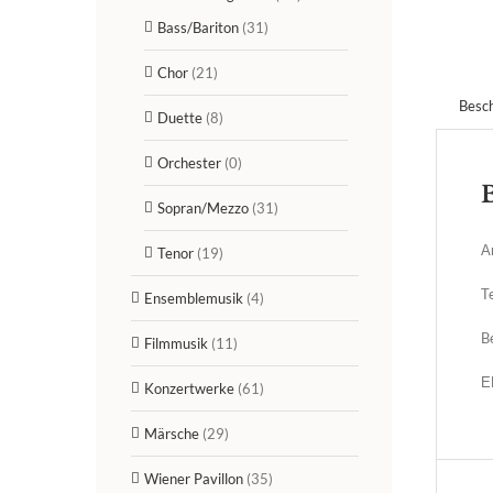
Bass/Bariton
(31)
Chor
(21)
Besc
Duette
(8)
Orchester
(0)
Sopran/Mezzo
(31)
A
Tenor
(19)
Te
Ensemblemusik
(4)
B
Filmmusik
(11)
E
Konzertwerke
(61)
Märsche
(29)
Wiener Pavillon
(35)