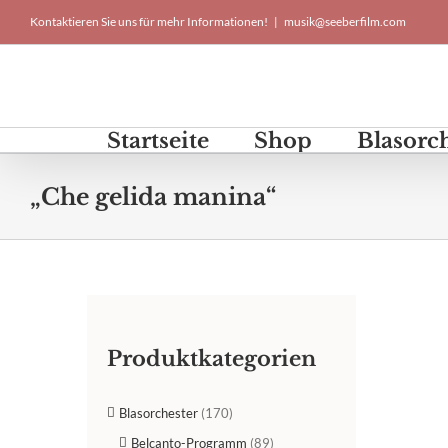
Skip
Kontaktieren Sie uns für mehr Informationen!
|
musik@seeberfilm.com
to
content
Startseite
Shop
Blasorc
„Che gelida manina“
Produktkategorien
Blasorchester
(170)
Belcanto-Programm
(89)