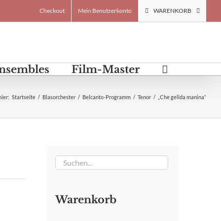
Checkout
Mein Benutzerkonto
WARENKORB
Ensembles
Film-Master
hier
:
Startseite
/
Blasorchester
/
Belcanto-Programm
/
Tenor
/
„Che gelida manina“
Warenkorb