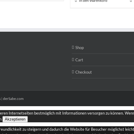
In den Warenkorb
Shop
Cart
Checkout
s
|
derSabe.com
seren Internetseiten bestmöglich mit Informationen versorgen zu können. Wenn 
n
Akzeptieren
dlichkeit zu steigern und dadurch die Website für Besucher möglichst leicht 