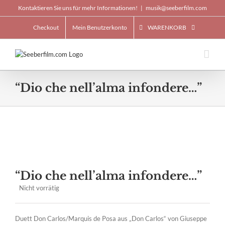
Skip
Kontaktieren Sie uns für mehr Informationen!
|
musik@seeberfilm.com
to
content
Checkout
Mein Benutzerkonto
WARENKORB
“Dio che nell’alma infondere…”
“Dio che nell’alma infondere…”
Nicht vorrätig
Duett Don Carlos/Marquis de Posa aus „Don Carlos“ von Giuseppe