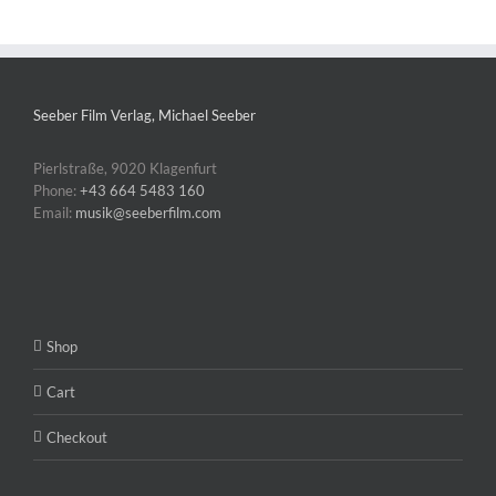
Seeber Film Verlag, Michael Seeber
Pierlstraße, 9020 Klagenfurt
Phone:
+43 664 5483 160
Email:
musik@seeberfilm.com
Shop
Cart
Checkout