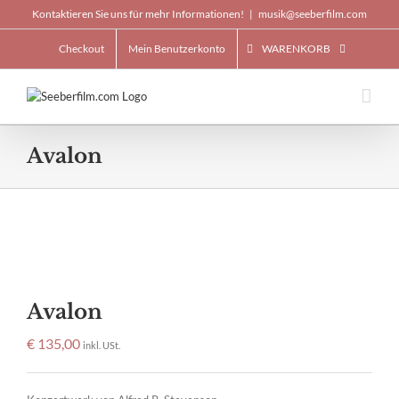
Skip
Kontaktieren Sie uns für mehr Informationen!
|
musik@seeberfilm.com
to
content
Checkout
Mein Benutzerkonto
WARENKORB
Avalon
Avalon
€
135,00
inkl. USt.