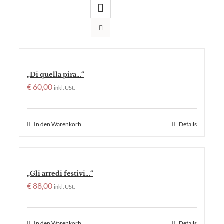
„Di quella pira…“
€
60,00
inkl. USt.
In den Warenkorb
Details
„Gli arredi festivi…“
€
88,00
inkl. USt.
In den Warenkorb
Details