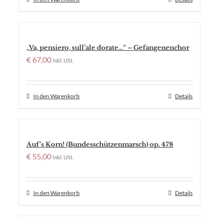
„Va, pensiero, sull’ale dorate…“ – Gefangenenchor
€
67,00
inkl. USt.
In den Warenkorb
Details
Auf’s Korn! (Bundesschützenmarsch) op. 478
€
55,00
inkl. USt.
In den Warenkorb
Details