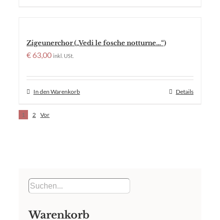
Zigeunerchor („Vedi le fosche notturne…“)
€
63,00
inkl. USt.
In den Warenkorb
Details
1
2
Vor
Warenkorb