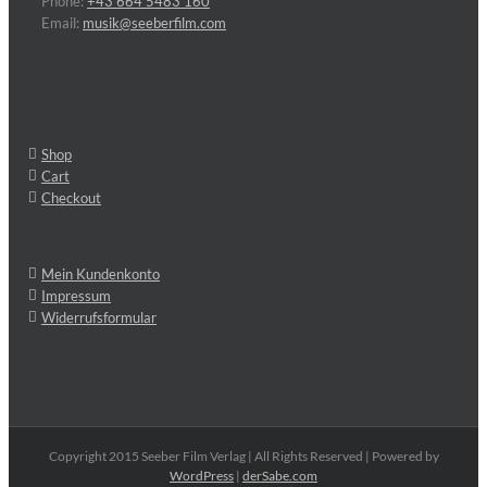
Phone:
+43 664 5483 160
Email:
musik@seeberfilm.com
Shop
Cart
Checkout
Mein Kundenkonto
Impressum
Widerrufsformular
Copyright 2015 Seeber Film Verlag | All Rights Reserved | Powered by
WordPress
|
derSabe.com