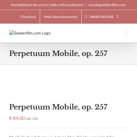
Skip
Kontaktieren Sie uns für mehr Informationen!
|
musik@seeberfilm.com
to
content
Checkout
Mein Benutzerkonto
WARENKORB
Perpetuum Mobile, op. 257
Perpetuum Mobile, op. 257
€
84,00
inkl. USt.