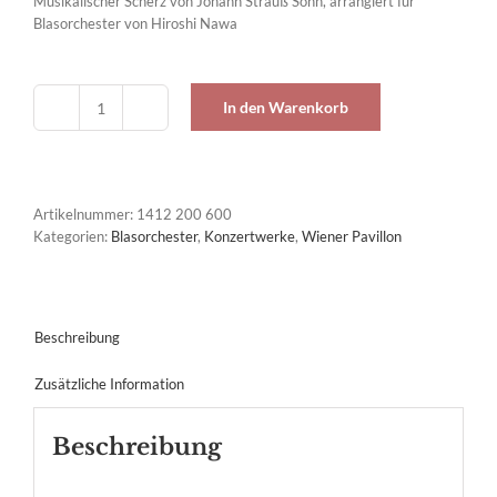
Musikalischer Scherz von Johann Strauß Sohn, arrangiert für
Blasorchester von Hiroshi Nawa
In den Warenkorb
Perpetuum
Mobile,
op.
257
Menge
Artikelnummer:
1412 200 600
Kategorien:
Blasorchester
,
Konzertwerke
,
Wiener Pavillon
Beschreibung
Zusätzliche Information
Beschreibung