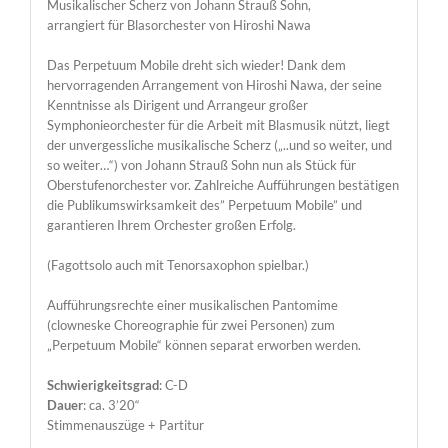
Musikalischer Scherz von Johann Strauß Sohn,
arrangiert für Blasorchester von Hiroshi Nawa
Das Perpetuum Mobile dreht sich wieder! Dank dem
hervorragenden Arrangement von Hiroshi Nawa, der seine
Kenntnisse als Dirigent und Arrangeur großer
Symphonieorchester für die Arbeit mit Blasmusik nützt, liegt
der unvergessliche musikalische Scherz („..und so weiter, und
so weiter…“) von Johann Strauß Sohn nun als Stück für
Oberstufenorchester vor. Zahlreiche Aufführungen bestätigen
die Publikumswirksamkeit des” Perpetuum Mobile” und
garantieren Ihrem Orchester großen Erfolg.
(Fagottsolo auch mit Tenorsaxophon spielbar.)
Aufführungsrechte einer musikalischen Pantomime
(clowneske Choreographie für zwei Personen) zum
„Perpetuum Mobile“ können separat erworben werden.
Schwierigkeitsgrad
: C-D
Dauer
: ca. 3’20“
Stimmenauszüge + Partitur