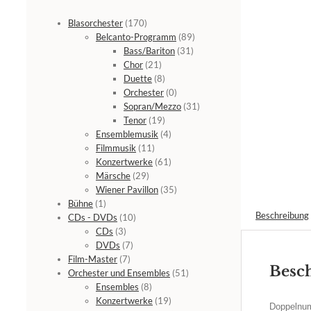
Blasorchester
(170)
Belcanto-Programm
(89)
Bass/Bariton
(31)
Chor
(21)
Duette
(8)
Orchester
(0)
Sopran/Mezzo
(31)
Tenor
(19)
Ensemblemusik
(4)
Filmmusik
(11)
Konzertwerke
(61)
Märsche
(29)
Wiener Pavillon
(35)
Bühne
(1)
Beschreibung
CDs - DVDs
(10)
CDs
(3)
DVDs
(7)
Film-Master
(7)
Besc
Orchester und Ensembles
(51)
Ensembles
(8)
Konzertwerke
(19)
Doppelnu