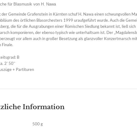
che für Blasmusik von H. Nawa
g der Gemeinde Grafenstein in Kärnten schuf H. Nawa einen schwungvollen Ma
ubiläum des örtlichen Blasorchesters 1999 uraufgeführt wurde. Auch die Geme
erg, die für die Ausgrabungen einer Römischen Siedlung bekannt ist, ließ sich 
arsch komponieren, der ebenso typisch wie unterhaltsam ist. Der „Magdalens
erzeugt vor allem auch in großer Besetzung als glanzvoller Konzertmarsch mi
 Finale.
eitsgrad: B
a. 2’ 50’’
szüge + Partituren
zliche Information
500 g