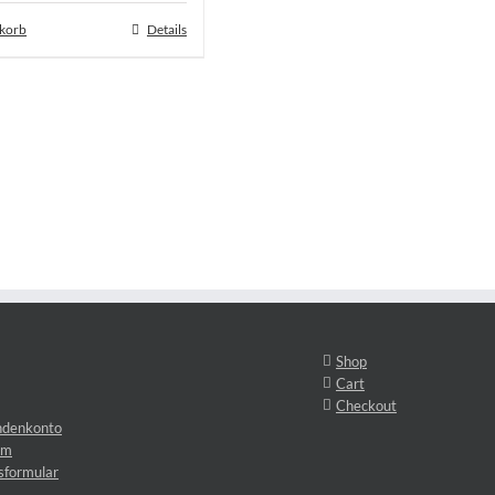
nkorb
Details
Shop
Cart
Checkout
ndenkonto
um
sformular