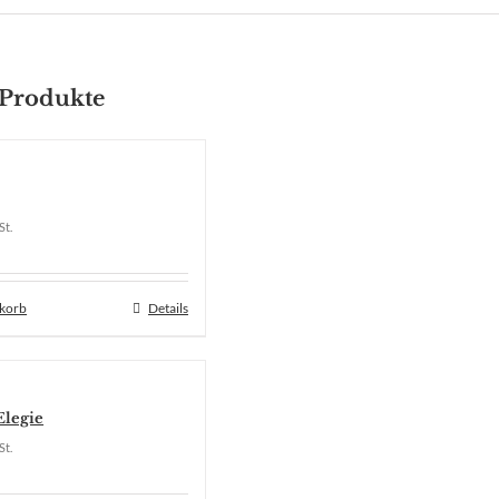
 Produkte
St.
nkorb
Details
Elegie
St.