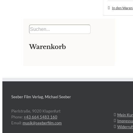
In den Ware
Warenkorb
Seeber Film Verlag, Michael Seeber
Pierlstraße, 9020 Klagenfurt
Mein Ku
Phone:
+43 664 5483 160
Impress
Email:
musik@seeberfilm.com
Widerruf