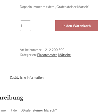
Doppelnummer mit dem „Grafensteiner Marsch“
Magdalensberger
In den Warenkorb
Marsch
Menge
Artikelnummer:
1212 200 300
Kategorien:
Blasorchester
,
Märsche
Zusätzliche Information
hreibung
mmer mit dem
„Grafensteiner Marsch“