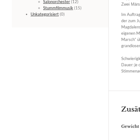
Salonorchester
(12)
Zwei Märs
Stummfilmmusik
(15)
Unkategorisiert
(0)
Im Auftra
der zum J
Magdalensb
eigenen M
Marsch“ üb
grandiosen
Schwierigk
Dauer: je c
Stimmenau
Zusät
Gewicht