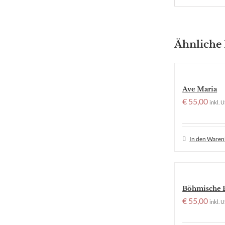
Ähnliche
Ave Maria
€
55,00
inkl. U
In den Ware
Böhmische 
€
55,00
inkl. U