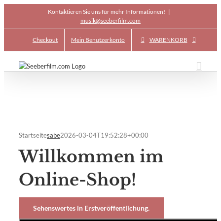
Skip
Kontaktieren Sie uns für mehr Informationen!
|
to
musik@seeberfilm.com
content
Checkout
Mein Benutzerkonto
WARENKORB
Startseite
sabe
2026-03-04T19:52:28+00:00
Willkommen im
Online-Shop!
Sehenswertes in Erstveröffentlichung.