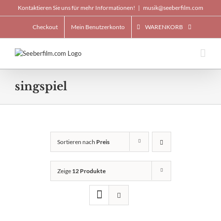
Skip
Kontaktieren Sie uns für mehr Informationen!
|
musik@seeberfilm.com
to
content
Checkout
Mein Benutzerkonto
WARENKORB
singspiel
Sortieren nach
Preis
Zeige
12 Produkte