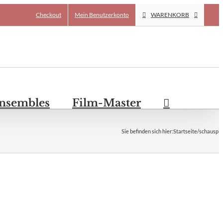
Checkout
Mein Benutzerkonto
WARENKORB
Ensembles
Film-Master
Sie befinden sich hier
:
Startseite
/
schauspie