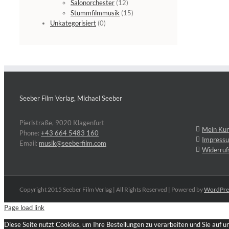
Salonorchester
(12)
Stummfilmmusik
(15)
Unkategorisiert
(0)
Seeber Film Verlag, Michael Seeber
Pierlstraße, 9020 Klagenfurt
Mein Ku
Phone:
+43 664 5483 160
Impress
Email:
musik@seeberfilm.com
Widerruf
Copyright 2015 Seeber Film Verlag | All Rights Reserved | Powered by
WordPre
Page load link
Diese Seite nutzt Cookies, um Ihre Bestellungen zu verarbeiten und Sie auf 