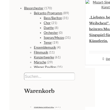
Blasorchester
(170)
Belcanto-Programm
(89)
„Liebstes, be
Bass/Bariton
(31)
Chor
(21)
Weibchen!“ 
Duette
(8)
heiteres Moz
Orchester
(0)
Singspiel fü
Sopran/Mezzo
(31)
Künstlerin.
Tenor
(19)
Ensemblemusik
(4)
Filmmusik
(11)
Konzertwerke
(61)
Det
Märsche
(29)
Wiener Pavillon
(35)
Bühne
(1)
CDs - DVDs
(10)
CDs
(3)
DVDs
(7)
Warenkorb
Film-Master
(7)
Orchester und Ensembles
(51)
Ensembles
(8)
Konzertwerke
(19)