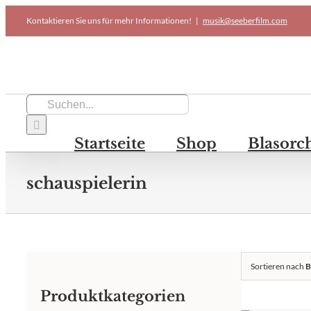
Skip
Kontaktieren Sie uns für mehr Informationen!
|
musik@seeberfilm.com
to
content
Suche
nach:
Startseite
Shop
Blasorc
schauspielerin
Sortieren nach
B
Produktkategorien