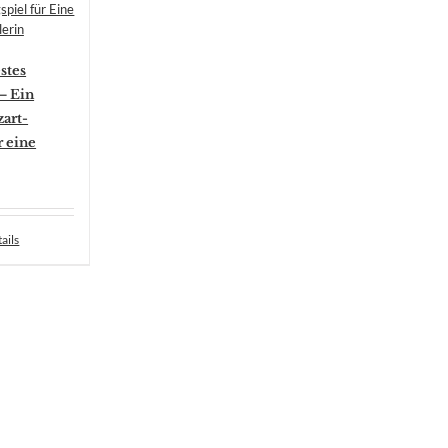
stes
– Ein
art-
r eine
ails