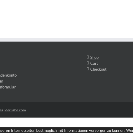
Shop
Cart
Checkout
ndenkonto
um
sformular
ss
|
derSabe.com
unseren Internetseiten bestmöglich mit Informationen versorgen zu können. Wenn