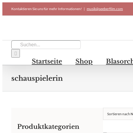
Skip
Kontaktieren Sie uns für mehr Informationen!
|
musik@seeberfilm.com
to
content
Suche
nach:
Startseite
Shop
Blasorc
schauspielerin
Sortieren nach
N
Produktkategorien