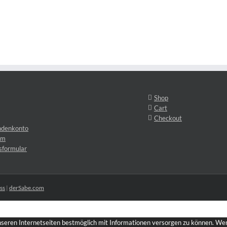
Shop
Cart
Checkout
ndenkonto
um
sformular
ss
|
derSabe.com
unseren Internetseiten bestmöglich mit Informationen versorgen zu können. Wenn