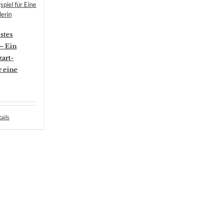
stes
– Ein
art-
r eine
ails