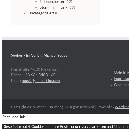
Salonorchester
(12)
Stummfilmmusik
(15)
Unkategorisiert
(0)
Seeber Film Verlag, Michael Seeber
Pierlstraße, 9020 Klagenfurt
Mein Ku
Phone:
+43 664 5483 160
Impress
Email:
musik@seeberfilm.com
Widerruf
Copyright 2015 Seeber Film Verlag | All Rights Reserved | Powered by
WordPre
Page load link
Diese Seite nutzt Cookies, um Ihre Bestellungen zu verarbeiten und Sie auf 