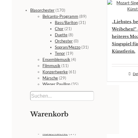
Blasorchester
(170)
Belcanto-Programm
(89)
„Liebstes, be
Bass/Bariton
(31)
Chor
(21)
Weibchen!“ 
Duette
(8)
heiteres Moz
Orchester
(0)
Singspiel fü
Sopran/Mezzo
(31)
Künstlerin.
Tenor
(19)
Ensemblemusik
(4)
Filmmusik
(11)
Konzertwerke
(61)
Det
Märsche
(29)
Wiener Pavillon
(35)
Bühne
(1)
CDs - DVDs
(10)
CDs
(3)
DVDs
(7)
Warenkorb
Film-Master
(7)
Orchester und Ensembles
(51)
Ensembles
(8)
Konzertwerke
(19)