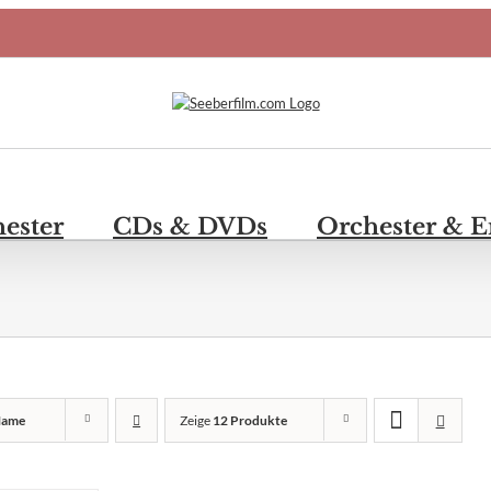
hester
CDs & DVDs
Orchester & 
ame
Zeige
12 Produkte