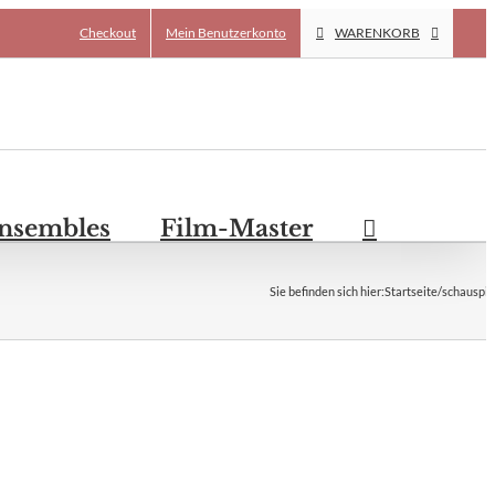
Checkout
Mein Benutzerkonto
WARENKORB
Ensembles
Film-Master
Sie befinden sich hier
:
Startseite
/
schauspie