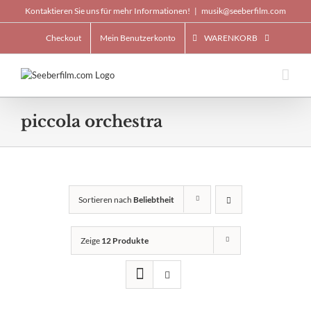
Skip
Kontaktieren Sie uns für mehr Informationen!
|
musik@seeberfilm.com
to
content
Checkout
Mein Benutzerkonto
WARENKORB
piccola orchestra
Sortieren nach
Beliebtheit
Zeige
12 Produkte