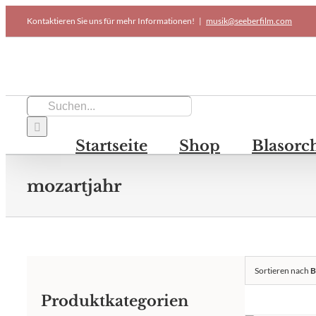
Skip
Kontaktieren Sie uns für mehr Informationen!
|
musik@seeberfilm.com
to
content
Suche
nach:
Startseite
Shop
Blasorc
mozartjahr
Sortieren nach
B
Produktkategorien