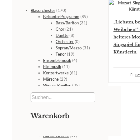
Blasorchester
(170)
Belcanto-Programm
(89)
„Liebstes, be
Bass/Bariton
(31)
Chor
(21)
Weibchen!“ 
Duette
(8)
heiteres Moz
Orchester
(0)
Singspiel fü
Sopran/Mezzo
(31)
Künstlerin.
Tenor
(19)
Ensemblemusik
(4)
Filmmusik
(11)
Konzertwerke
(61)
Det
Märsche
(29)
Wiener Pavillon
(35)
Bühne
(1)
CDs - DVDs
(10)
CDs
(3)
DVDs
(7)
Warenkorb
Film-Master
(7)
Orchester und Ensembles
(51)
Ensembles
(8)
Konzertwerke
(19)