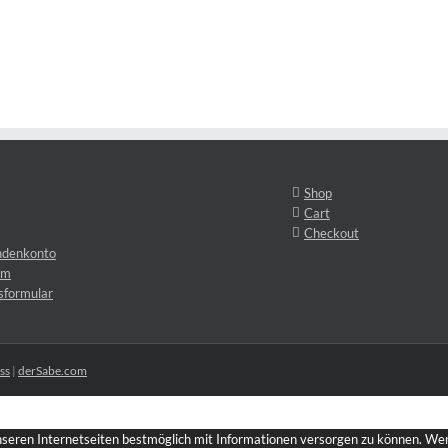
Shop
Cart
Checkout
ndenkonto
um
sformular
ss
|
derSabe.com
unseren Internetseiten bestmöglich mit Informationen versorgen zu können. Wenn