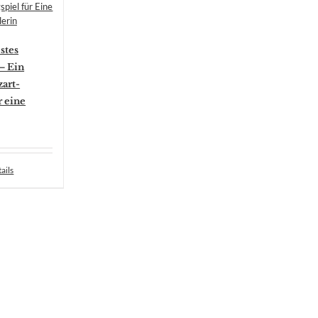
stes
– Ein
art-
r eine
ails