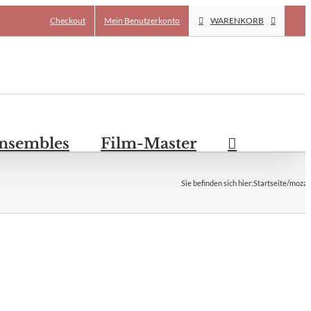
Checkout
Mein Benutzerkonto
WARENKORB
Ensembles
Film-Master
Sie befinden sich hier
:
Startseite
/
mozar