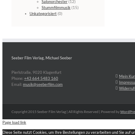
Salonorchester
(12)
Stummfilmmusik
(15)
Unkategorisiert
(0)
Seeber Film Verlag, Michael Seeber
Pierlstraße, 9020 Klagenfurt
Mein Ku
Phone:
+43 664 5483 160
Impress
Email:
musik@seeberfilm.com
Widerruf
Copyright 2015 Seeber Film Verlag | All Rights Reserved | Powered by
WordPre
Page load link
Diese Seite nutzt Cookies, um Ihre Bestellungen zu verarbeiten und Sie auf 