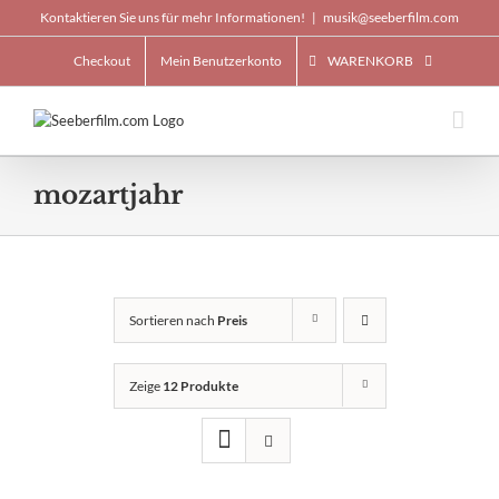
Skip
Kontaktieren Sie uns für mehr Informationen!
|
musik@seeberfilm.com
to
content
Checkout
Mein Benutzerkonto
WARENKORB
mozartjahr
Sortieren nach
Preis
Zeige
12 Produkte