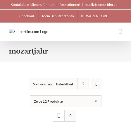
Skip
Kontaktieren Sie uns für mehr Informationen!
|
musik@seeberfilm.com
to
content
Checkout
Mein Benutzerkonto
WARENKORB
mozartjahr
Sortieren nach
Beliebtheit
Zeige
12 Produkte