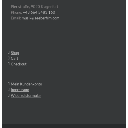
Pierlstraße, 9020 Klagenfurt
Phone:
+43 664 5483 160
Email:
musik@seeberfilm.com
Shop
Cart
Checkout
Mein Kundenkonto
Impressum
Widerrufsformular