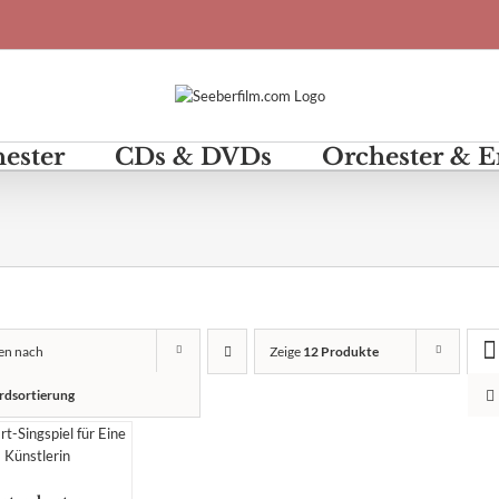
hester
CDs & DVDs
Orchester & 
ren nach
Zeige
12 Produkte
rdsortierung