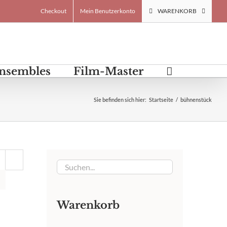
Checkout
Mein Benutzerkonto
WARENKORB
Ensembles
Film-Master
Sie befinden sich hier
:
Startseite
/
bühnenstück
Warenkorb