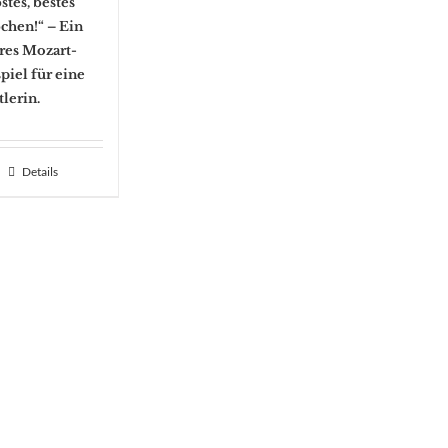
stes, bestes
chen!“ – Ein
res Mozart-
piel für eine
lerin.
Details