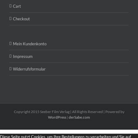
Cart
Checkout
Mein Kundenkonto
Impressum
Widerrufsformular
Copyright 2015 Seeber Film Verlag | All Rights Reserved | Powered by
WordPress
|
derSabe.com
Diese Seite nutzt Cookies, um Ihre Bestellungen zu verarbeiten und Sie auf