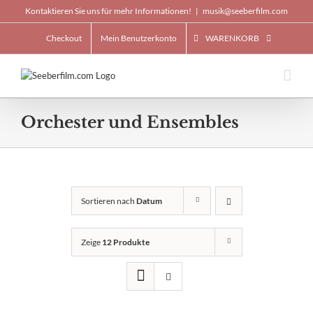
Skip
Kontaktieren Sie uns für mehr Informationen!
|
musik@seeberfilm.com
to
content
Checkout
Mein Benutzerkonto
WARENKORB
Orchester und Ensembles
Sortieren nach
Datum
Zeige
12 Produkte