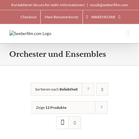
Skip
Kontaktieren Sie uns für mehr Informationen!
|
musik@seeberfilm.com
to
content
Checkout
Mein Benutzerkonto
WARENKORB
Orchester und Ensembles
Sortieren nach
Beliebtheit
Zeige
12 Produkte