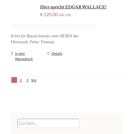
Hier spricht EDGAR WALLACE!
€
120,00
inkl. USt.
Krimi für Blasorchester vom HEXER der
Filmmusik: Peter Thomas.
In den
Details
Warenkorb
1
2
3
Vor