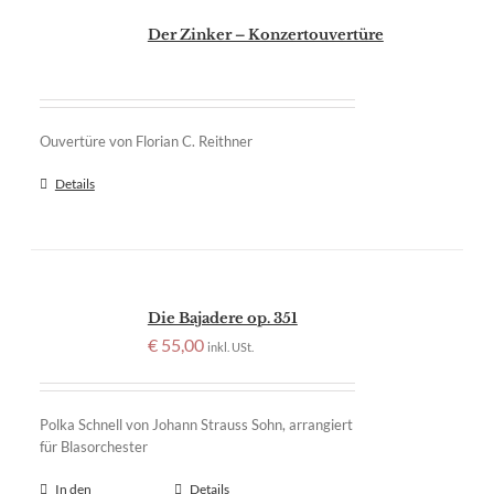
Der Zinker – Konzertouvertüre
Ouvertüre von Florian C. Reithner
Details
Die Bajadere op. 351
€
55,00
inkl. USt.
Polka Schnell von Johann Strauss Sohn, arrangiert
für Blasorchester
In den
Details