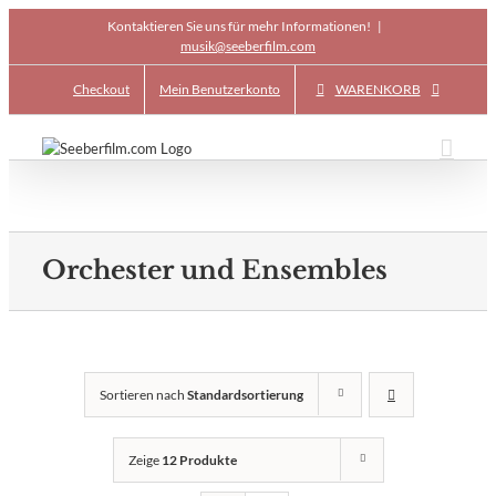
Skip
Kontaktieren Sie uns für mehr Informationen!
|
to
musik@seeberfilm.com
content
Checkout
Mein Benutzerkonto
WARENKORB
Orchester und Ensembles
Sortieren nach
Standardsortierung
Zeige
12 Produkte