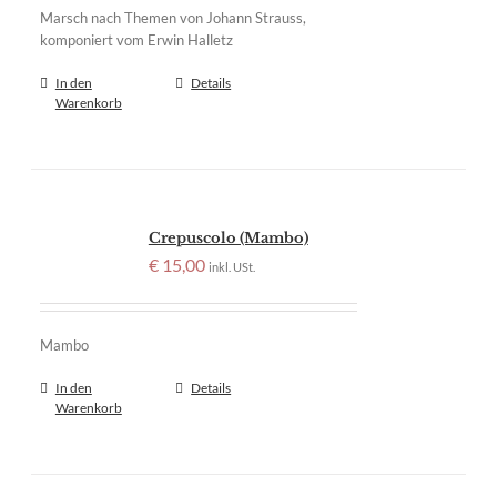
Marsch nach Themen von Johann Strauss,
komponiert vom Erwin Halletz
In den
Details
Warenkorb
Crepuscolo (Mambo)
€
15,00
inkl. USt.
Mambo
In den
Details
Warenkorb