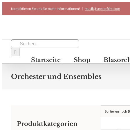
Skip
Kontaktieren Sie uns für mehr Informationen!
|
musik@seeberfilm.com
to
content
Suche
nach:
Startseite
Shop
Blasorc
Orchester und Ensembles
Sortieren nach
B
Produktkategorien