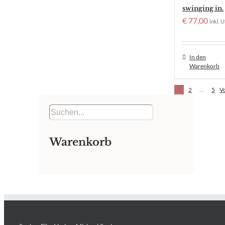
swinging in.
€
77,00
inkl. U
In den
Warenkorb
1
2
…
5
V
Warenkorb