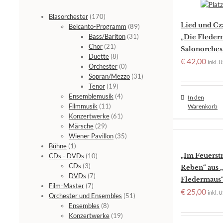
Blasorchester
(170)
Lied und Cz
Belcanto-Programm
(89)
Bass/Bariton
(31)
„Die Fleder
Chor
(21)
Salonorches
Duette
(8)
€
42,00
inkl. U
Orchester
(0)
Sopran/Mezzo
(31)
Tenor
(19)
Ensemblemusik
(4)
In den
Filmmusik
(11)
Warenkorb
Konzertwerke
(61)
Märsche
(29)
Wiener Pavillon
(35)
Bühne
(1)
„Im Feuerst
CDs - DVDs
(10)
CDs
(3)
Reben“ aus 
DVDs
(7)
Fledermaus“
Film-Master
(7)
€
25,00
inkl. U
Orchester und Ensembles
(51)
Ensembles
(8)
Konzertwerke
(19)