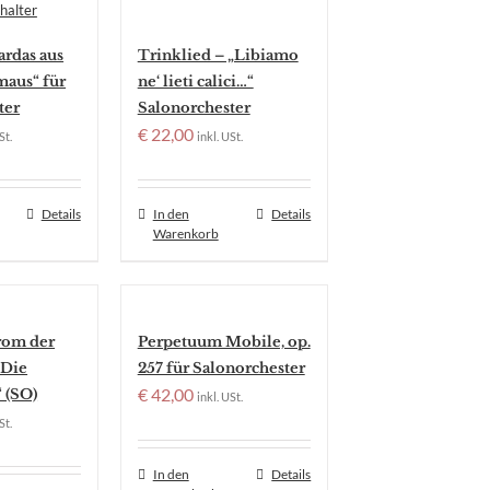
ardas aus
Trinklied – „Libiamo
maus“ für
ne‘ lieti calici…“
ter
Salonorchester
€
22,00
St.
inkl. USt.
Details
In den
Details
Warenkorb
rom der
Perpetuum Mobile, op.
„Die
257 für Salonorchester
€
42,00
 (SO)
inkl. USt.
St.
In den
Details