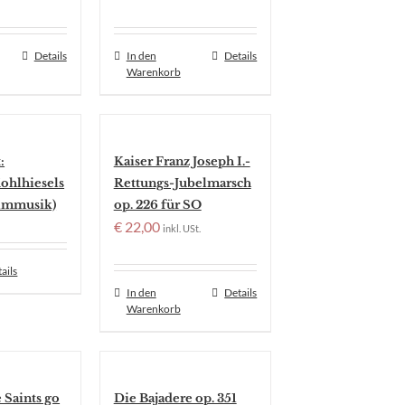
Details
In den
Details
Warenkorb
:
Kaiser Franz Joseph I.-
Kohlhiesels
Rettungs-Jubelmarsch
ilmmusik)
op. 226 für SO
€
22,00
inkl. USt.
ails
In den
Details
Warenkorb
 Saints go
Die Bajadere op. 351