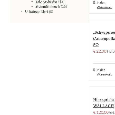
Salonorchester
(12)
In den
Stummfilmmusik
(15)
Warenkorb
Unkategorisiert
(0)
„Schwipslie
(Annenpolka,
SO
€
22,00
inkl. U
In den
Warenkorb
Hier spric
WALLACE!
€
120,00
inkl.