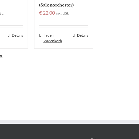
(Salonorchester)
€
22,00
St.
inkl. USt.
Details
In den
Details
Warenkorb
or