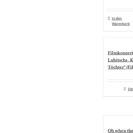
In den
Warenkorb
Filmkonzert
Lubitschs „
Töchter“ (F
Det
Oh when the