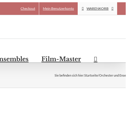
Checkout
Mein Benutzerkonto
WARENKORB
Ensembles
Film-Master
Sie befinden sich hier
:
Startseite
/
Orchester und Ense