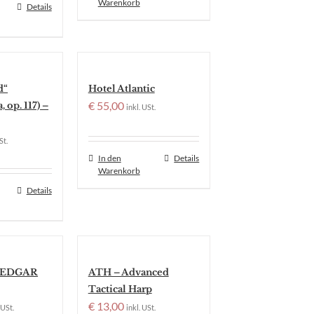
Warenkorb
Details
d“
Hotel Atlantic
€
55,00
 op. 117) –
inkl. USt.
St.
In den
Details
Warenkorb
Details
ht EDGAR
ATH – Advanced
Tactical Harp
€
13,00
 USt.
inkl. USt.