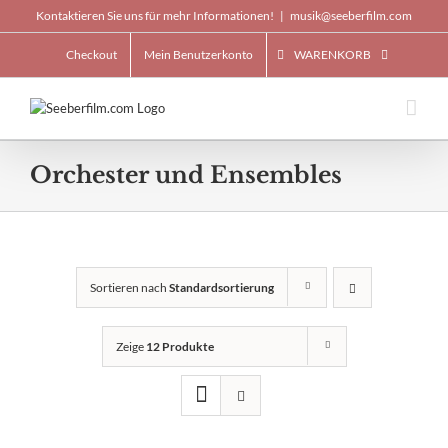
Skip
Kontaktieren Sie uns für mehr Informationen!
|
musik@seeberfilm.com
to
content
Checkout
Mein Benutzerkonto
WARENKORB
Orchester und Ensembles
Sortieren nach
Standardsortierung
Zeige
12 Produkte