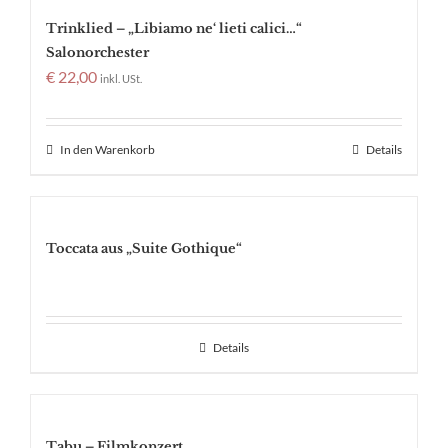
Trinklied – „Libiamo ne‘ lieti calici…“
Salonorchester
€
22,00
inkl. USt.
In den Warenkorb
Details
Toccata aus „Suite Gothique“
Details
Tabu – Filmkonzert