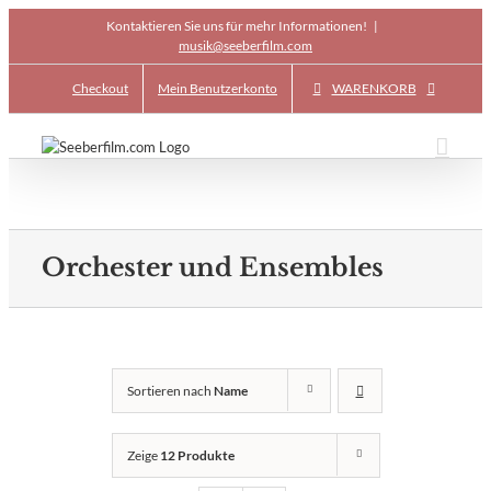
Skip
Kontaktieren Sie uns für mehr Informationen!
|
to
musik@seeberfilm.com
content
Checkout
Mein Benutzerkonto
WARENKORB
Orchester und Ensembles
Sortieren nach
Name
Zeige
12 Produkte