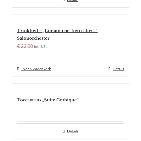
Trinklied – „Libiamo ne‘ lieti calici…“
Salonorchester
€
22,00
inkl. USt.
In den Warenkorb
Details
Toccata aus „Suite Gothique“
Details