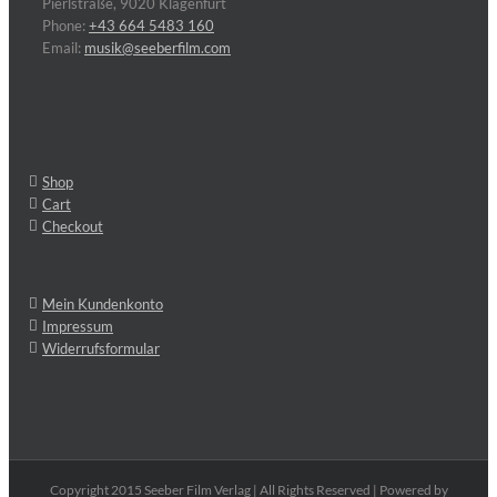
Pierlstraße, 9020 Klagenfurt
Phone:
+43 664 5483 160
Email:
musik@seeberfilm.com
Shop
Cart
Checkout
Mein Kundenkonto
Impressum
Widerrufsformular
Copyright 2015 Seeber Film Verlag | All Rights Reserved | Powered by