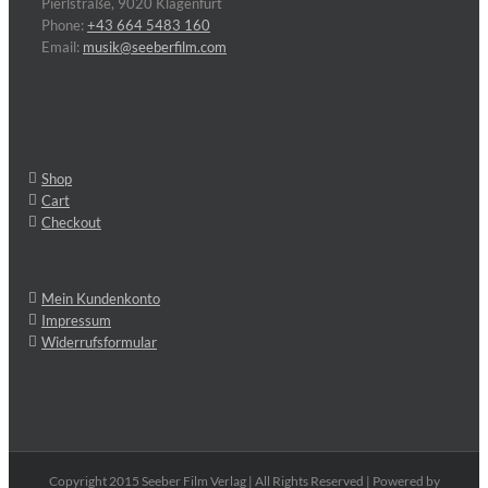
Pierlstraße, 9020 Klagenfurt
Phone:
+43 664 5483 160
Email:
musik@seeberfilm.com
Shop
Cart
Checkout
Mein Kundenkonto
Impressum
Widerrufsformular
Copyright 2015 Seeber Film Verlag | All Rights Reserved | Powered by