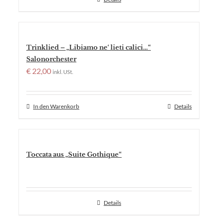
Trinklied – „Libiamo ne‘ lieti calici…“
Salonorchester
€
22,00
inkl. USt.
In den Warenkorb
Details
Toccata aus „Suite Gothique“
Details