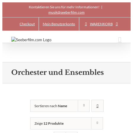
Skip
Kontaktieren Sie uns für mehr Informationen!
|
to
musik@seeberfilm.com
content
Checkout
Mein Benutzerkonto
WARENKORB
Orchester und Ensembles
Sortieren nach
Name
Zeige
12 Produkte