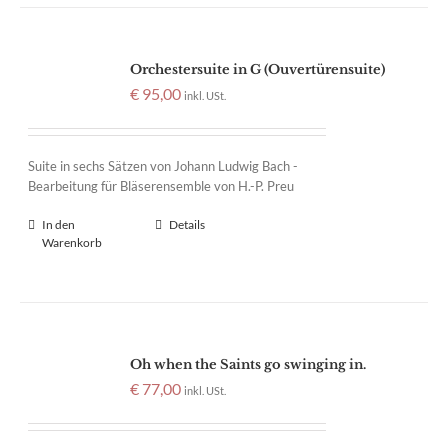
Orchestersuite in G (Ouvertürensuite)
€
95,00
inkl. USt.
Suite in sechs Sätzen von Johann Ludwig Bach -
Bearbeitung für Bläserensemble von H.-P. Preu
In den
Details
Warenkorb
Oh when the Saints go swinging in.
€
77,00
inkl. USt.