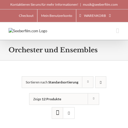
Skip
Kontaktieren Sie uns für mehr Informationen!
|
musik@seeberfilm.com
to
content
Checkout
Mein Benutzerkonto
WARENKORB
Orchester und Ensembles
Sortieren nach
Standardsortierung
Zeige
12 Produkte