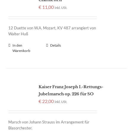
€
11,00
inkl. USt.
12 Duette von W.A. Mozart, KV 487 arrangiert von
Walter Huß
In den
Details
Warenkorb
Kaiser Franz Joseph I.-Rettungs-
Jubelmarsch op. 226 für SO
€
22,00
inkl. USt.
Marsch von Johann Strauss im Arrangement für
Blasorchester.