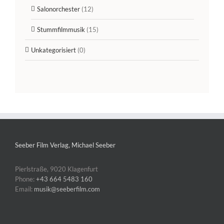
Salonorchester
(12)
Stummfilmmusik
(15)
Unkategorisiert
(0)
Seeber Film Verlag, Michael Seeber
Pierlstraße, 9020 Klagenfurt
Phone:
+43 664 5483 160
Email:
musik@seeberfilm.com