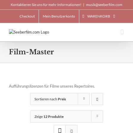
Skip
Kontaktieren Sie uns für mehr Informationen!
|
musik@seeberfilm.com
to
content
Checkout
Mein Benutzerkonto
WARENKORB
Film-Master
Aufführungslizenzen für Filme unseres Repertoires.
Sortieren nach
Preis
Zeige
12 Produkte