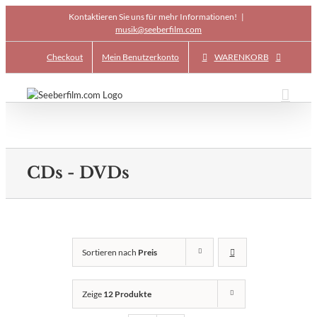
Skip
Kontaktieren Sie uns für mehr Informationen!
|
to
musik@seeberfilm.com
content
Checkout
Mein Benutzerkonto
WARENKORB
CDs - DVDs
Sortieren nach
Preis
Zeige
12 Produkte