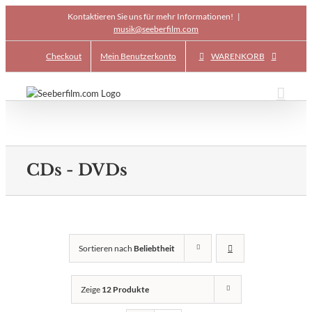
Skip
Kontaktieren Sie uns für mehr Informationen!
|
to
musik@seeberfilm.com
content
Checkout
Mein Benutzerkonto
WARENKORB
CDs - DVDs
Sortieren nach
Beliebtheit
Zeige
12 Produkte