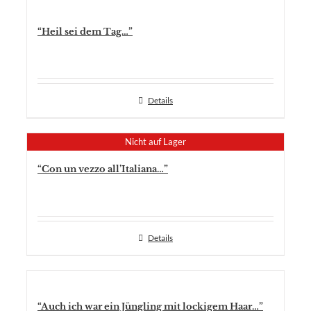
“Heil sei dem Tag…”
Details
Nicht auf Lager
“Con un vezzo all’Italiana…”
Details
“Auch ich war ein Jüngling mit lockigem Haar…”