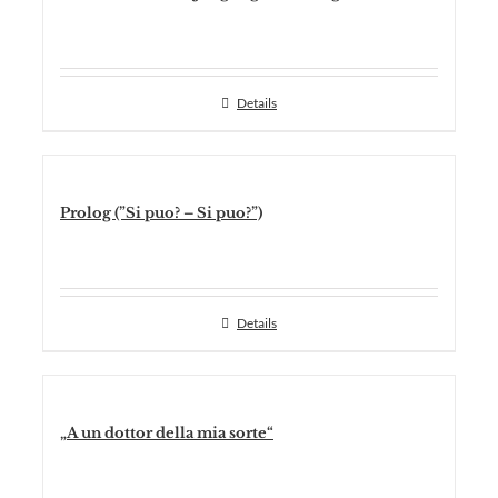
Details
Prolog (”Si puo? – Si puo?”)
Details
„A un dottor della mia sorte“