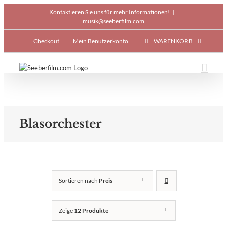
Skip
Kontaktieren Sie uns für mehr Informationen!
|
to
musik@seeberfilm.com
content
Checkout
Mein Benutzerkonto
WARENKORB
Blasorchester
Sortieren nach
Preis
Zeige
12 Produkte