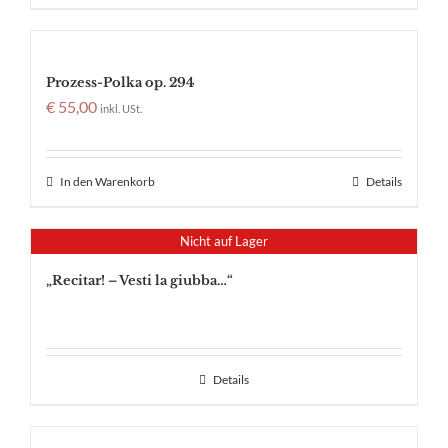
Prozess-Polka op. 294
€
55,00
inkl. USt.
In den Warenkorb
Details
Nicht auf Lager
„Recitar! – Vesti la giubba…“
Details