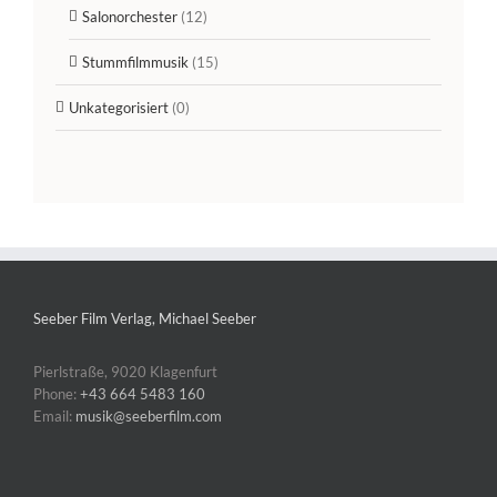
Salonorchester
(12)
Stummfilmmusik
(15)
Unkategorisiert
(0)
Seeber Film Verlag, Michael Seeber
Pierlstraße, 9020 Klagenfurt
Phone:
+43 664 5483 160
Email:
musik@seeberfilm.com