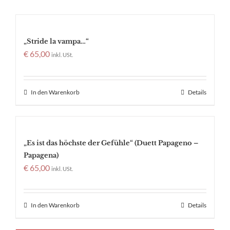
„Stride la vampa…“
€
65,00
inkl. USt.
In den Warenkorb
Details
„Es ist das höchste der Gefühle“ (Duett Papageno –
Papagena)
€
65,00
inkl. USt.
In den Warenkorb
Details