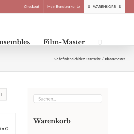
Checkout
Mein Benutzerkonto
WARENKORB
Ensembles
Film-Master
Sie befinden sich hier
:
Startseite
/
Blasorchester
Warenkorb
 in G