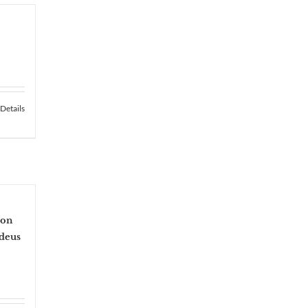
Details
von
deus