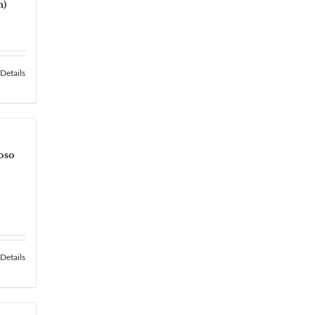
h)
Details
oso
Details