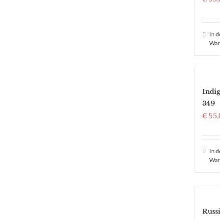
In 
War
Indi
349
€
55,
In 
War
Russ