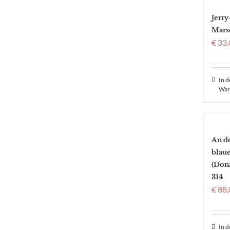
Jerry
Mars
€
33,
In 
War
An d
blau
(Dona
314
€
88,
In 