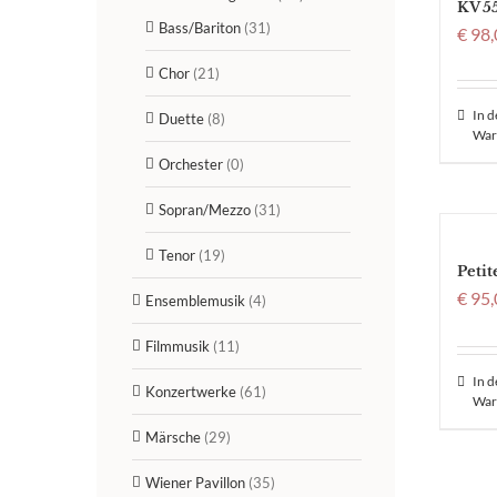
KV 55
Bass/Bariton
(31)
€
98,
Chor
(21)
In 
Duette
(8)
War
Orchester
(0)
Sopran/Mezzo
(31)
Tenor
(19)
Petit
€
95,
Ensemblemusik
(4)
Filmmusik
(11)
In 
Konzertwerke
(61)
War
Märsche
(29)
Wiener Pavillon
(35)