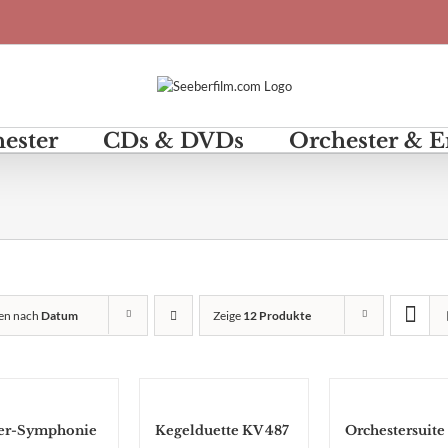
hester
CDs & DVDs
Orchester & 
ren nach
Datum
Zeige
12 Produkte
ter-Symphonie
Kegelduette KV 487
Orchestersuite