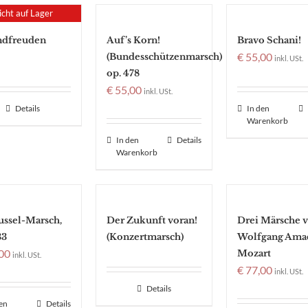
icht auf Lager
ndfreuden
Auf’s Korn!
Bravo Schani!
€
55,00
(Bundesschützenmarsch)
inkl. USt.
op. 478
€
55,00
inkl. USt.
Details
In den
Warenkorb
In den
Details
Warenkorb
ussel-Marsch,
Der Zukunft voran!
Drei Märsche 
33
(Konzertmarsch)
Wolfgang Ama
00
Mozart
inkl. USt.
€
77,00
inkl. USt.
Details
den
Details