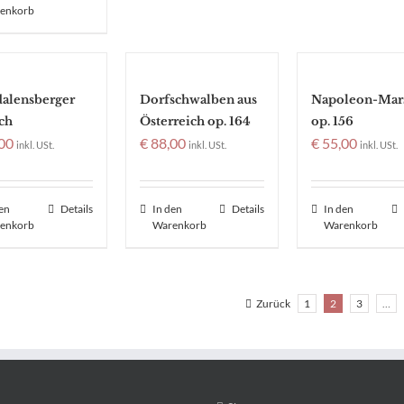
enkorb
alensberger
Dorfschwalben aus
Napoleon-Mar
ch
Österreich op. 164
op. 156
00
€
88,00
€
55,00
inkl. USt.
inkl. USt.
inkl. USt.
den
Details
In den
Details
In den
enkorb
Warenkorb
Warenkorb
Zurück
1
2
3
…