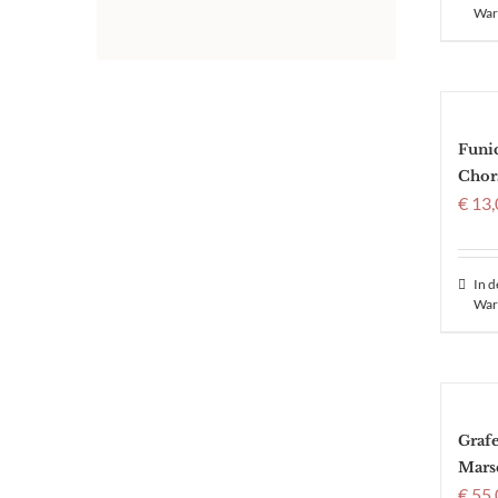
War
Funi
Chor
€
13,
In 
War
Graf
Mars
€
55,