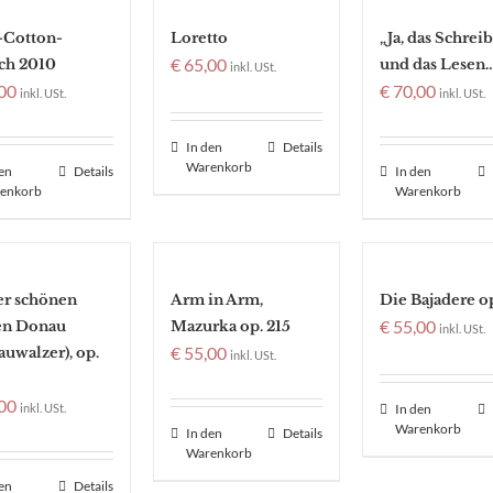
-Cotton-
Loretto
„Ja, das Schrei
€
65,00
ch 2010
und das Lesen
inkl. USt.
00
€
70,00
inkl. USt.
inkl. USt.
In den
Details
Warenkorb
den
Details
In den
enkorb
Warenkorb
er schönen
Arm in Arm,
Die Bajadere op
€
55,00
en Donau
Mazurka op. 215
inkl. USt.
€
55,00
uwalzer), op.
inkl. USt.
00
inkl. USt.
In den
Warenkorb
In den
Details
Warenkorb
den
Details