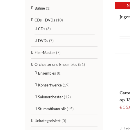
N
Bühne
(1)
Juge
CDs - DVDs
(10)
CDs
(3)
DVDs
(7)
Film-Master
(7)
Orchester und Ensembles
(51)
Ensembles
(8)
Konzertwerke
(19)
Caro
Salonorchester
(12)
op. 1
€
55,
Stummfilmmusik
(15)
Unkategorisiert
(0)
In 