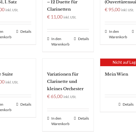
1, I. Satz
– 12 Duette für
(Ouvertürensui
00
€
95,00
Clarinetten
inkl. USt.
inkl. USt.
€
11,00
inkl. USt.
den
Details
In den
enkorb
Warenkorb
In den
Details
Warenkorb
Nicht auf Lag
e Suite
Variationen für
Mein Wien
00
Clarinette und
inkl. USt.
kleines Orchester
€
65,00
inkl. USt.
den
Details
Details
enkorb
In den
Details
Warenkorb