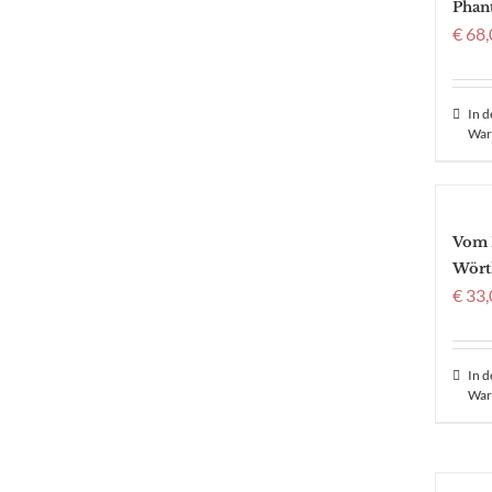
Phant
€
68,
In 
War
Vom 
Wört
€
33,
In 
War