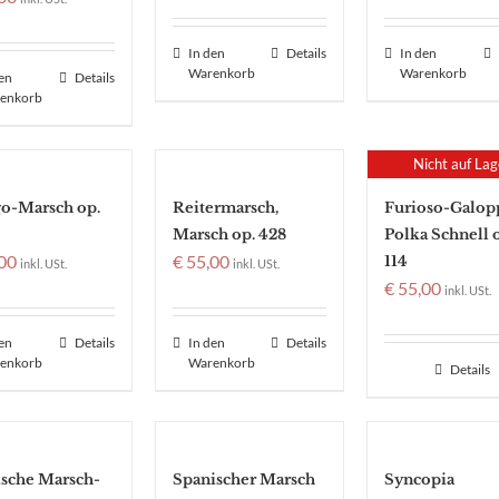
In den
Details
In den
Warenkorb
Warenkorb
den
Details
enkorb
Nicht auf Lag
go-Marsch op.
Reitermarsch,
Furioso-Galop
Marsch op. 428
Polka Schnell 
00
€
55,00
114
inkl. USt.
inkl. USt.
€
55,00
inkl. USt.
den
Details
In den
Details
enkorb
Warenkorb
Details
ische Marsch-
Spanischer Marsch
Syncopia