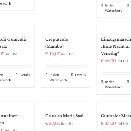
enkorb
In den
Warenkorb
culì-Funiculà
Crepuscolo
Einzugsmarsch
satz
(Mambo)
„Eine Nacht in
00
€
15,00
Venedig“
inkl. USt.
inkl. USt.
€
69,00
inkl. USt.
den
Details
In den
Details
enkorb
Warenkorb
In den
Warenkorb
ensteiner
Gruss an Maria Saal
Gurktaler Mar
€
22,00
€
33,00
ch
inkl. USt.
inkl. USt.
00
inkl. USt.