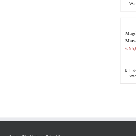
War
Magd
Mars
€
55,
In 
War