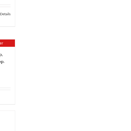
Details
er
p,
op.