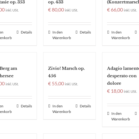
asie op. 353
op. 433
(Konzertmarsc
00
€
80,00
€
66,00
inkl. USt.
inkl. USt.
inkl. USt.
den
Details
In den
Details
In den
enkorb
Warenkorb
Warenkorb
Berg am
Zivio! Marsch op.
Adagio lament
hersee
456
desperato con
00
€
55,00
dolore
inkl. USt.
inkl. USt.
€
18,00
inkl. USt.
den
Details
In den
Details
enkorb
Warenkorb
In den
Warenkorb