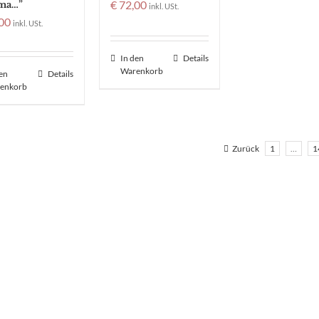
€
72,00
ima…”
inkl. USt.
00
inkl. USt.
In den
Details
Warenkorb
den
Details
enkorb
Zurück
1
…
1