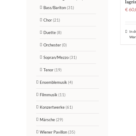
lagr
Bass/Bariton
(31)
€
60,
Chor
(21)
In 
Duette
(8)
War
Orchester
(0)
Sopran/Mezzo
(31)
Tenor
(19)
Ensemblemusik
(4)
Filmmusik
(11)
Konzertwerke
(61)
Märsche
(29)
Wiener Pavillon
(35)