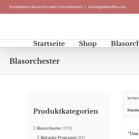
Skip
Kontaktieren Sie uns für mehr Informationen!
|
musik@seeberfilm.com
to
content
Startseite
Shop
Blasorc
Blasorchester
Sortie
Produktkategorien
Standa
Blasorchester
(170)
“Una 
Belcanto-Programm
(89)