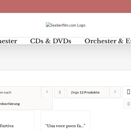
hester
CDs & DVDs
Orchester & 
ren nach
Zeige
12 Produkte
rdsortierung
furtiva
“Una voce poco fa…”