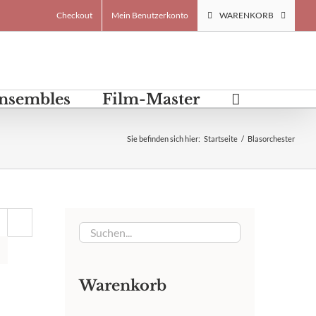
Checkout
Mein Benutzerkonto
WARENKORB
Ensembles
Film-Master
Sie befinden sich hier
:
Startseite
/
Blasorchester
Warenkorb