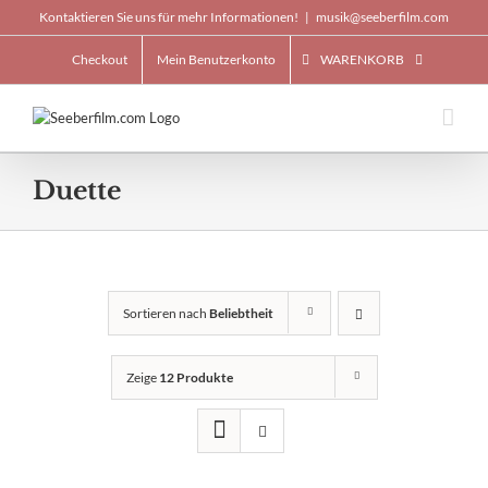
Skip
Kontaktieren Sie uns für mehr Informationen!
|
musik@seeberfilm.com
to
content
Checkout
Mein Benutzerkonto
WARENKORB
Duette
Sortieren nach
Beliebtheit
Zeige
12 Produkte