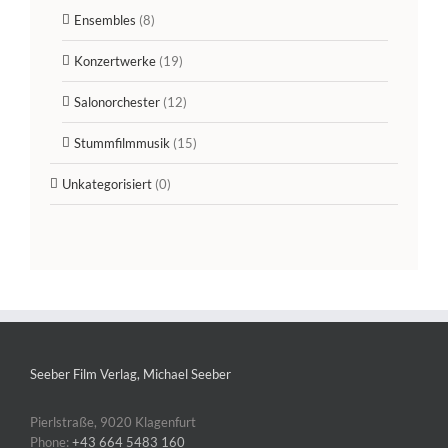
Ensembles
(8)
Konzertwerke
(19)
Salonorchester
(12)
Stummfilmmusik
(15)
Unkategorisiert
(0)
Seeber Film Verlag, Michael Seeber
Pierlstraße, 9020 Klagenfurt
Phone:
+43 664 5483 160