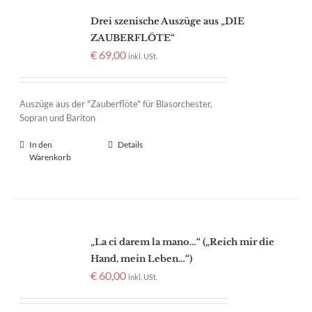
Drei szenische Auszüge aus „DIE
ZAUBERFLÖTE“
€
69,00
inkl. USt.
Auszüge aus der "Zauberflöte" für Blasorchester,
Sopran und Bariton
In den
Details
Warenkorb
„La ci darem la mano…“ („Reich mir die
Hand, mein Leben…“)
€
60,00
inkl. USt.