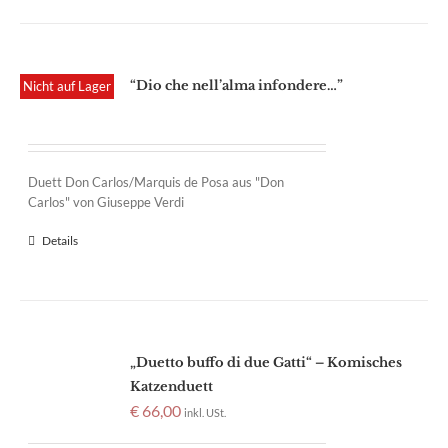
“Dio che nell’alma infondere…”
Nicht auf Lager
Duett Don Carlos/Marquis de Posa aus "Don
Carlos" von Giuseppe Verdi
Details
„Duetto buffo di due Gatti“ – Komisches
Katzenduett
€
66,00
inkl. USt.