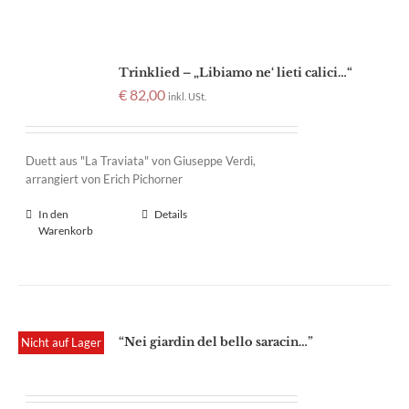
Trinklied – „Libiamo ne‘ lieti calici…“
€
82,00
inkl. USt.
Duett aus "La Traviata" von Giuseppe Verdi,
arrangiert von Erich Pichorner
In den
Details
Warenkorb
“Nei giardin del bello saracin…”
Nicht auf Lager