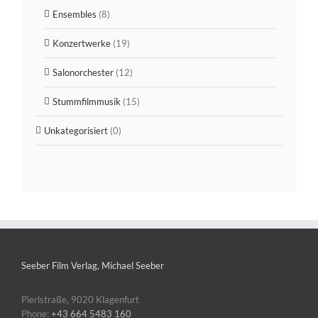
Ensembles
(8)
Konzertwerke
(19)
Salonorchester
(12)
Stummfilmmusik
(15)
Unkategorisiert
(0)
Seeber Film Verlag, Michael Seeber
Pierlstraße, 9020 Klagenfurt
Phone:
+43 664 5483 160