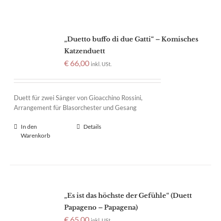
„Duetto buffo di due Gatti“ – Komisches
Katzenduett
€
66,00
inkl. USt.
Duett für zwei Sänger von Gioacchino Rossini,
Arrangement für Blasorchester und Gesang
In den
Details
Warenkorb
„Es ist das höchste der Gefühle“ (Duett
Papageno – Papagena)
€
65,00
inkl. USt.