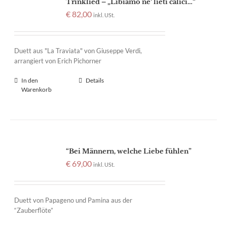
Trinklied – „Libiamo ne‘ lieti calici…“
€
82,00
inkl. USt.
Duett aus "La Traviata" von Giuseppe Verdi,
arrangiert von Erich Pichorner
In den
Details
Warenkorb
“Bei Männern, welche Liebe fühlen”
€
69,00
inkl. USt.
Duett von Papageno und Pamina aus der
“Zauberflöte”