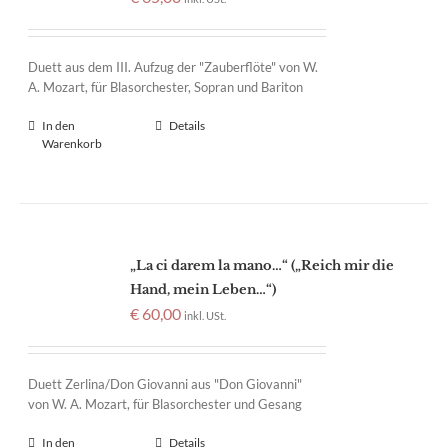
Duett aus dem III. Aufzug der "Zauberflöte" von W.
A. Mozart, für Blasorchester, Sopran und Bariton
In den
Details
Warenkorb
„La ci darem la mano…“ („Reich mir die
Hand, mein Leben…“)
€
60,00
inkl. USt.
Duett Zerlina/Don Giovanni aus "Don Giovanni"
von W. A. Mozart, für Blasorchester und Gesang
In den
Details