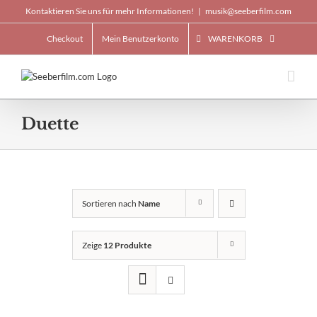
Skip
Kontaktieren Sie uns für mehr Informationen!
|
musik@seeberfilm.com
to
content
Checkout
Mein Benutzerkonto
WARENKORB
Duette
Sortieren nach
Name
Zeige
12 Produkte