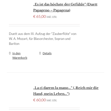
„Es ist das höchste der Gefühle“ (Duett
Papageno – Papagena)
€
65,00
inkl. USt.
Duett aus dem III. Aufzug der "Zauberflöte" von
W. A. Mozart, für Blasorchester, Sopran und
Bariton
In den
Details
Warenkorb
„La ci darem la mano…“ („Reich mir die
Hand, mein Leben…“)
€
60,00
inkl. USt.