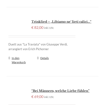
Trinklied – „Libiamo ne‘ lieti calici…“
€
82,00
inkl. USt.
Duett aus "La Traviata" von Giuseppe Verdi,
arrangiert von Erich Pichorner
In den
Details
Warenkorb
“Bei Männern, welche Liebe fühlen”
€
69,00
inkl. USt.