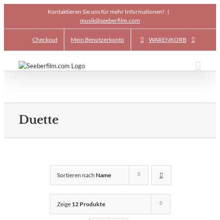
Skip
Kontaktieren Sie uns für mehr Informationen!
|
to
musik@seeberfilm.com
content
Checkout
Mein Benutzerkonto
WARENKORB
Duette
Sortieren nach
Name
Zeige
12 Produkte