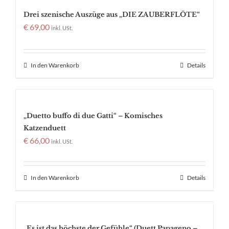
Drei szenische Auszüge aus „DIE ZAUBERFLÖTE“
€
69,00
inkl. USt.
In den Warenkorb
Details
„Duetto buffo di due Gatti“ – Komisches
Katzenduett
€
66,00
inkl. USt.
In den Warenkorb
Details
„Es ist das höchste der Gefühle“ (Duett Papageno –