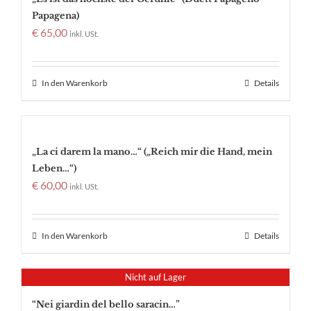
Papagena)
€
65,00
inkl. USt.
In den Warenkorb
Details
„La ci darem la mano…“ („Reich mir die Hand, mein
Leben…“)
€
60,00
inkl. USt.
In den Warenkorb
Details
Nicht auf Lager
“Nei giardin del bello saracin…”