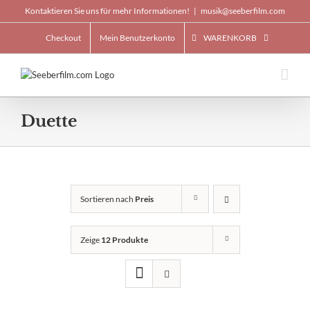
Skip
Kontaktieren Sie uns für mehr Informationen!
|
musik@seeberfilm.com
to
content
Checkout
Mein Benutzerkonto
WARENKORB
Duette
Sortieren nach
Preis
Zeige
12 Produkte