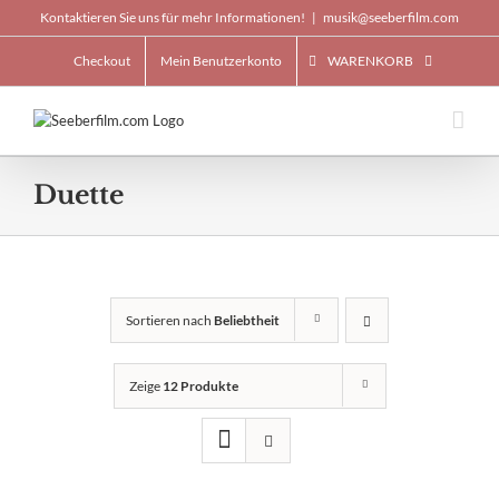
Skip
Kontaktieren Sie uns für mehr Informationen!
|
musik@seeberfilm.com
to
content
Checkout
Mein Benutzerkonto
WARENKORB
Duette
Sortieren nach
Beliebtheit
Zeige
12 Produkte