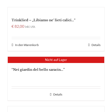
Trinklied – „Libiamo ne‘ lieti calici…“
€
82,00
inkl. USt.
In den Warenkorb
Details
Nicht auf Lager
“Nei giardin del bello saracin…”
Details