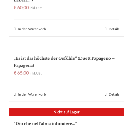
Leben…“)
€
60,00
inkl. USt.
In den Warenkorb
Details
„Es ist das höchste der Gefühle“ (Duett Papageno –
Papagena)
€
65,00
inkl. USt.
In den Warenkorb
Details
Nicht auf Lager
“Dio che nell’alma infondere…”