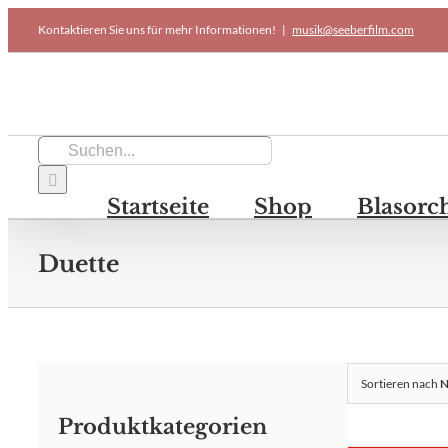
Skip
Kontaktieren Sie uns für mehr Informationen!
|
musik@seeberfilm.com
to
content
Suche
nach:
Startseite
Shop
Blasorc
Duette
Sortieren nach
N
Produktkategorien