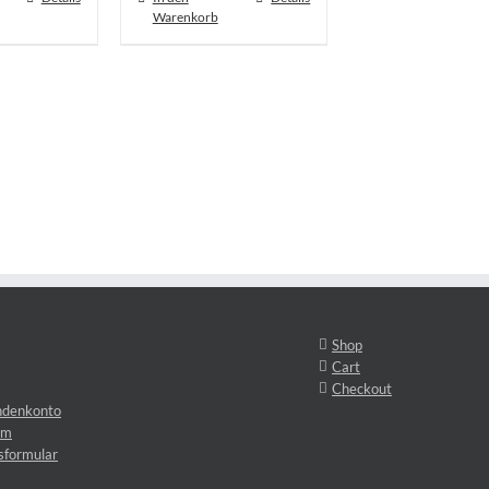
Warenkorb
Shop
Cart
Checkout
ndenkonto
um
sformular