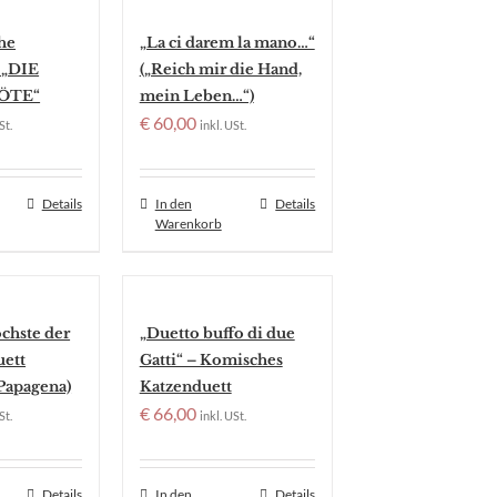
he
„La ci darem la mano…“
 „DIE
(„Reich mir die Hand,
ÖTE“
mein Leben…“)
€
60,00
St.
inkl. USt.
Details
In den
Details
Warenkorb
öchste der
„Duetto buffo di due
uett
Gatti“ – Komisches
Papagena)
Katzenduett
€
66,00
St.
inkl. USt.
Details
In den
Details