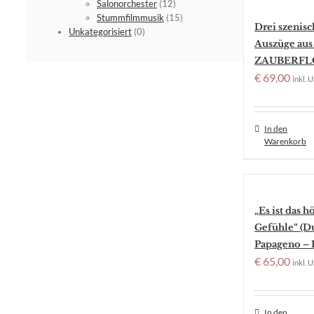
Salonorchester
(12)
Stummfilmmusik
(15)
Drei szenisc
Unkategorisiert
(0)
Auszüge aus
ZAUBERFL
€
69,00
inkl. U
In den
Warenkorb
„Es ist das h
Gefühle“ (D
Papageno – 
€
65,00
inkl. U
In den