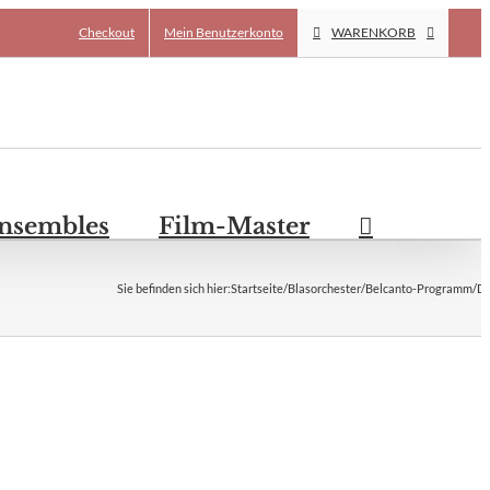
Checkout
Mein Benutzerkonto
WARENKORB
Ensembles
Film-Master
Sie befinden sich hier
:
Startseite
/
Blasorchester
/
Belcanto-Programm
/
Du