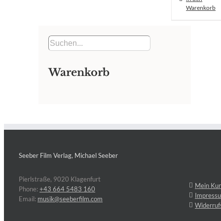
Warenkorb
Warenkorb
Seeber Film Verlag, Michael Seeber
Pierlstraße, 9020 Klagenfurt
Mein Ku
Phone:
+43 664 5483 160
Impress
Email:
musik@seeberfilm.com
Widerruf