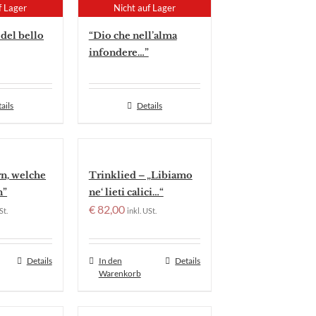
f Lager
Nicht auf Lager
 del bello
“Dio che nell’alma
infondere…”
ails
Details
n, welche
Trinklied – „Libiamo
n”
ne‘ lieti calici…“
€
82,00
St.
inkl. USt.
Details
In den
Details
Warenkorb