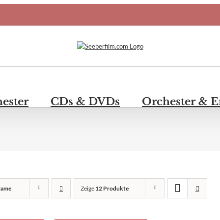
hester
CDs & DVDs
Orchester & 
ame
Zeige
12 Produkte