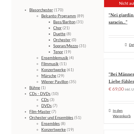
Nicht au
Blasorchester
(170)
“Nei giardin
Belcanto-Programm
(89)
Bass/Bariton
(31)
saracin…”
Chor
(21)
Duette
(8)
Orchester
(0)
Det
Sopran/Mezzo
(31)
Tenor
(19)
Ensemblemusik
(4)
Filmmusik
(11)
Konzertwerke
(61)
“Bei Männer
Märsche
(29)
Liebe fühle
Wiener Pavillon
(35)
Bühne
(1)
€
69,00
inkl. U
CDs - DVDs
(10)
CDs
(3)
DVDs
(7)
In den
Film-Master
(7)
Warenkorb
Orchester und Ensembles
(51)
Ensembles
(8)
Konzertwerke
(19)