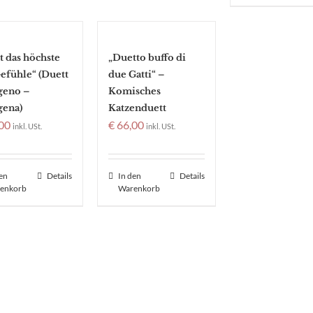
st das höchste
„Duetto buffo di
efühle“ (Duett
due Gatti“ –
geno –
Komisches
gena)
Katzenduett
00
€
66,00
inkl. USt.
inkl. USt.
den
Details
In den
Details
enkorb
Warenkorb