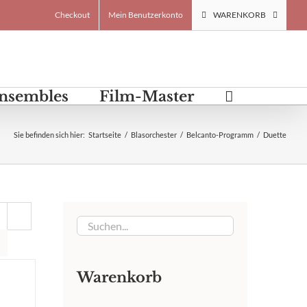
Checkout
Mein Benutzerkonto
WARENKORB
Ensembles
Film-Master
Sie befinden sich hier
:
Startseite
/
Blasorchester
/
Belcanto-Programm
/
Duette
Warenkorb