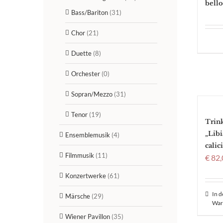
bello
Bass/Bariton
(31)
Chor
(21)
Duette
(8)
Orchester
(0)
Sopran/Mezzo
(31)
Tenor
(19)
Trin
„Libi
Ensemblemusik
(4)
calic
Filmmusik
(11)
€
82,
Konzertwerke
(61)
In 
Märsche
(29)
War
Wiener Pavillon
(35)