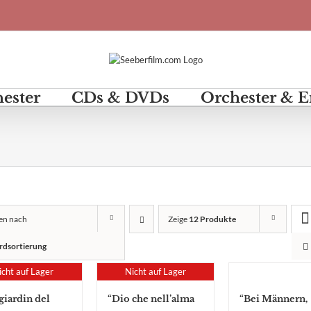
hester
CDs & DVDs
Orchester & 
ren nach
Zeige
12 Produkte
rdsortierung
icht auf Lager
Nicht auf Lager
giardin del
“Dio che nell’alma
“Bei Männern,