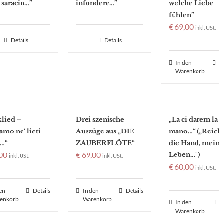
 saracin…”
infondere…”
welche Liebe
fühlen”
€
69,00
inkl. USt.
Details
Details
In den
Warenkorb
klied –
Drei szenische
„La ci darem la
amo ne‘ lieti
Auszüge aus „DIE
mano…“ („Reic
i…“
ZAUBERFLÖTE“
die Hand, mei
00
€
69,00
Leben…“)
inkl. USt.
inkl. USt.
€
60,00
inkl. USt.
den
Details
In den
Details
enkorb
Warenkorb
In den
Warenkorb