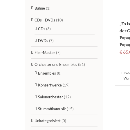
Bühne
(1)
CDs - DVDs
(10)
„Es i
CDs
(3)
der G
Papa
DVDs
(7)
Papa
€
65,
Film-Master
(7)
Orchester und Ensembles
(51)
Ensembles
(8)
In 
War
Konzertwerke
(19)
Salonorchester
(12)
Stummfilmmusik
(15)
Unkategorisiert
(0)