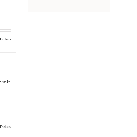
Details
h mir
n
Details