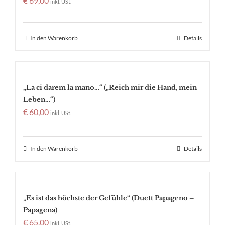
€
69,00
inkl. USt.
In den Warenkorb
Details
„La ci darem la mano…“ („Reich mir die Hand, mein
Leben…“)
€
60,00
inkl. USt.
In den Warenkorb
Details
„Es ist das höchste der Gefühle“ (Duett Papageno –
Papagena)
€
65,00
inkl. USt.