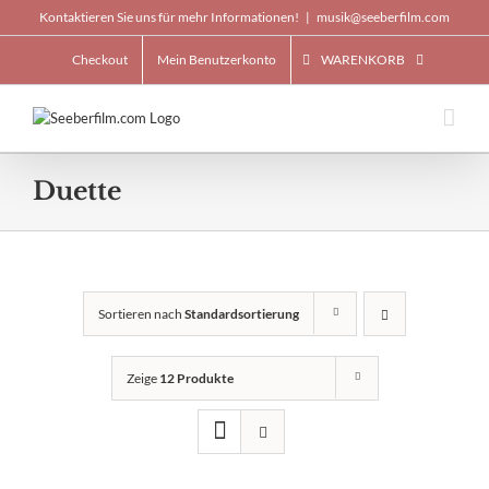
Skip
Kontaktieren Sie uns für mehr Informationen!
|
musik@seeberfilm.com
to
content
Checkout
Mein Benutzerkonto
WARENKORB
Duette
Sortieren nach
Standardsortierung
Zeige
12 Produkte