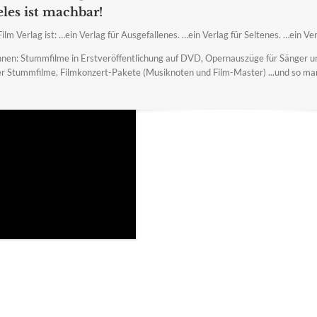
eles ist machbar!
lm Verlag ist: …ein Verlag für Ausgefallenes. …ein Verlag für Seltenes. …ein Verl
hnen: Stummfilme in Erstveröffentlichung auf DVD, Opernauszüge für Sänger 
 Stummfilme, Filmkonzert-Pakete (Musiknoten und Film-Master) ...und so manc