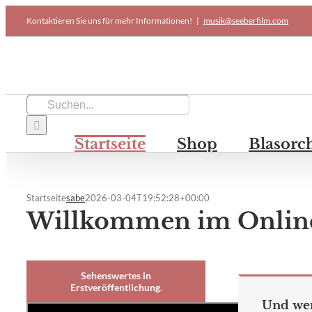
Skip
Kontaktieren Sie uns für mehr Informationen!
|
musik@seeberfilm.com
to
content
Suche
nach:
Startseite
Shop
Blasorc
Startseite
sabe
2026-03-04T19:52:28+00:00
Willkommen im Onlin
Sehenswertes in
Erstveröffentlichung.
Und wen