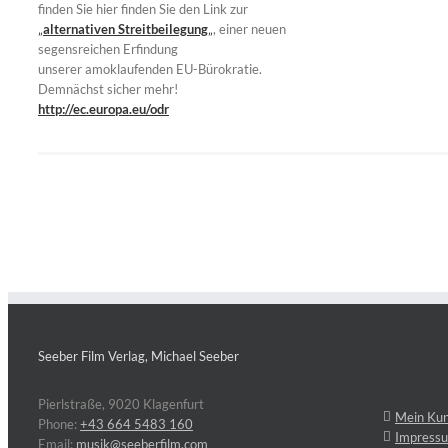
finden Sie hier finden Sie den Link zur
„
alternativen Streitbeilegung
„
, einer neuen
segensreichen Erfindung
unserer amoklaufenden EU-Bürokratie.
Demnächst sicher mehr!
http://ec.europa.eu/odr
Seeber Film Verlag, Michael Seeber
Pierlstraße, 9020 Klagenfurt
Mein Ku
Phone:
+43 664 5483 160
Impress
Email:
musik@seeberfilm.com