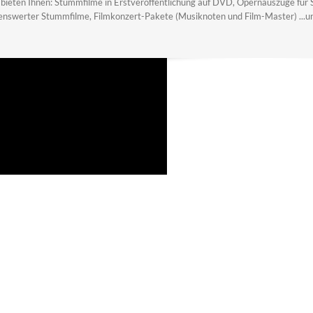
 bieten Ihnen: Stummfilme in Erstveröffentlichung auf DVD, Opernauszüge für
enswerter Stummfilme, Filmkonzert-Pakete (Musiknoten und Film-Master) ...und