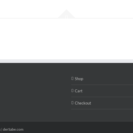
Shop
Cart
Checkout
s
|
derSabe.com