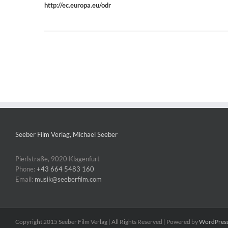
http://ec.europa.eu/odr
Seeber Film Verlag, Michael Seeber
Pierlstraße, 9020 Klagenfurt
Phone:
+43 664 5483 160
Email:
musik@seeberfilm.com
Copyright 2015 Seeber Film Verlag | All Rights Reserved | Powered by
WordPres