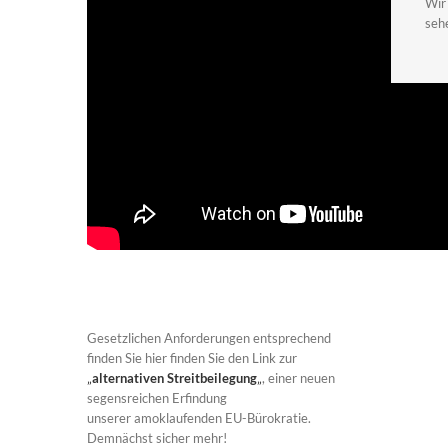
Wir
seh
Gesetzlichen Anforderungen entsprechend
finden Sie hier finden Sie den Link zur
„
alternativen Streitbeilegung
„
, einer neuen
segensreichen Erfindung
unserer amoklaufenden EU-Bürokratie.
Demnächst sicher mehr!